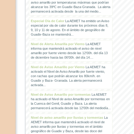
aviso amarillo por temperaturas máximas que podrían
alcanzar los 39ºC en Guadix-Baza-Granada. La alerta
permanecerá activada desde la una del medio...
Especial Ola de Calor
La AEMET ha emitido un Aviso
especial por ola de calor durante los próximos días 8,
9, 10 y 11 de agosto. En el ámbito de geográfico de
Guadix-Baza se mantendrá...
Nivel de Alerta Amarilla por Viento
La AEMET
informa que mantendrá activado el aviso de nivel
amarillo por fuerte viento desde las 12'00h. del día 13
de diciembre hasta las 06'00h. del día 14....
Nivel de Aviso Amarillo por Viento
La AEMET ha
activado el Nivel de Aviso Amarillo por fuerte viento,
con rachas que podrán alcanzar los 80km/h. en
Guadix y Baza- Granada. La alerta permanecerá
activada...
Nivel de Aviso Amarillo por tormentas
La AEMET
ha activado el Nivel de aviso Amarillo por tormentas en
la Cuenca del Genil, Guadix y Baza. La alerta
permanecerá activada desde las 12'00h del mediodía...
Nivel de aviso amarillo por lluvias y tormentas
La
AEMET informa que mantendrá activado el nivel de
aviso amarillo por lluvias y tormentas en el ámbito
geográfico de Guadix y Baza, desde las doce del