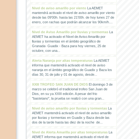
Nivel de aviso amarillo por viento
La AEMET
mantendrá activado el nivel de aviso amarillo por viento
desde las 09'00h. hasta las 21'00h. de hoy lunes 27 de
enero, con rachas que podrán alcanzar los 90km/h....
Nivel de Aviso Amarillo por lluvias y tormentas
La
AEMET ha activado el Nivel de Aviso Amarillo por
lluvias y tormentas en el ámbito geográfico de
Granada- Guadix - Baza para hoy viernes, 25 de
octubre, con una...
Alerta Naranja por altas temperaturas
La AEMET
informa que mantendrá activado el nivel de aviso
naranja en el ámbito geográfico de Guadix y Baza los
días 30, 31 de julio y 01 de agosto, desde...
XXIII TROFEO SAN JUAN DE DIOS
El domingo 3 de
marzo se celebró el tradicional trofeo San Juan de
Dios, en su ya XXIII edición. A pesar del frio
"bastetano", la prueba se realizó con una gran...
Nivel de aviso amarillo por lluvias y tormentas
La
AEMET mantendrá activado el nivel de aviso amarillo
por lluvias y tormentas en Guadix y Baza desde las
dos de la tarde hasta las diez de la noche de...
Nivel de Alerta Amarilla por altas temperaturas
La
AEMET informa que mantendrá activado el nivel de