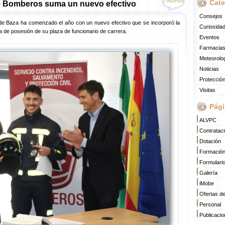
Nuevo
Cate
 de Bomberos suma un nuevo efectivo
Consejos
 de Baza ha comenzado el año con un nuevo efectivo que se incorporó la
Curiosida
 de posesión de su plaza de funcionario de carrera.
Eventos
Farmacias
Meteorolo
Noticias
Protección
Visitas
Pági
ALVPC
Contratac
Dotación
Formació
Formulari
Galería
iMobe
Ofertas d
Personal
Publicaci