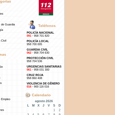
gorías
des
 de Guardia
Teléfonos
gía
POLICÍA NACIONAL
091
- 958 701 820
 Civil
POLICÍA LOCAL
958 700 005
GUARDIA CIVIL
062
- 958 704 630
nas
PROTECCIÓN CIVIL
958 704 536
URGENCIAS SANITARIAS
ión
061
- 958 031 300
CRUZ ROJA
n
958 860 408
os
VIOLENCIA DE GÉNERO
016
- 900 116 016
Calendario
e Empleo
agosto 2026
L
M
X
J
V
S
D
ones
1
2
3
4
5
6
7
8
9