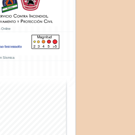
 Online
ón Sísmica