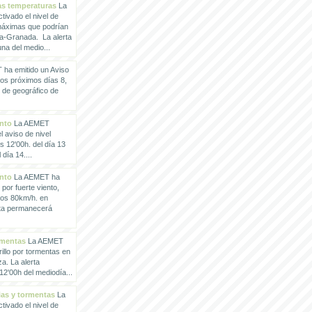
tas temperaturas
La
ivado el nivel de
 máximas que podrían
a-Granada. La alerta
a del medio...
ha emitido un Aviso
los próximos días 8,
o de geográfico de
ento
La AEMET
 aviso de nivel
as 12'00h. del día 13
día 14....
ento
La AEMET ha
 por fuerte viento,
los 80km/h. en
rta permanecerá
rmentas
La AEMET
illo por tormentas en
a. La alerta
2'00h del mediodía...
vias y tormentas
La
ivado el nivel de