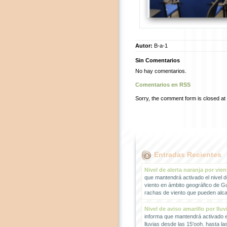
Autor:
B-a-1
Sin Comentarios
No hay comentarios.
Comentarios en RSS
Sorry, the comment form is closed at t
Entradas Recientes
Nivel de alerta naranja por vien
que mantendrá activado el nivel d
viento en ámbito geográfico de G
rachas de viento que pueden alcan
Nivel de aviso amarillo por lluv
informa que mantendrá activado el
lluvias desde las 15'ooh. hasta la