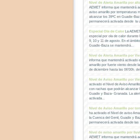
Nivel de Alerta Amarilla por al
AEMET informa que mantendrá act
aviso amarillo por temperaturas
alcanzar los 39ºC en Guadix-Baz
permanecerá activada desde la un
Especial Ola de Calor
La AEMET 
especial por ola de calor durante 
9, 10 y 11 de agosto. En el ámbit
Guadix-Baza se mantendrá...
Nivel de Alerta Amarilla por Vi
informa que mantendrá activado el
amarillo por fuerte viento desde l
de diciembre hasta las 06'00h. del 
Nivel de Aviso Amarillo por Vi
activado el Nivel de Aviso Amarillo
con rachas que podrán alcanzar 
Guadix y Baza- Granada. La ale
activada...
Nivel de Aviso Amarillo por to
ha activado el Nivel de aviso Amar
la Cuenca del Genil, Guadix y Baz
permanecerá activada desde las 1
Nivel de aviso amarillo por llu
AEMET informa que mantendrá act