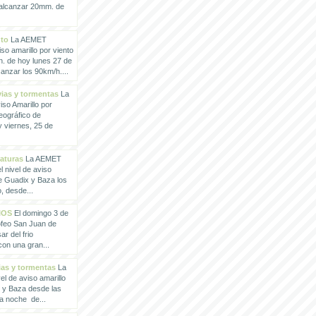
 alcanzar 20mm. de
nto
La AEMET
so amarillo por viento
h. de hoy lunes 27 de
anzar los 90km/h....
vias y tormentas
La
so Amarillo por
eográfico de
 viernes, 25 de
raturas
La AEMET
 nivel de aviso
de Guadix y Baza los
, desde...
IOS
El domingo 3 de
rofeo San Juan de
ar del frio
con una gran...
vias y tormentas
La
l de aviso amarillo
x y Baza desde las
la noche de...