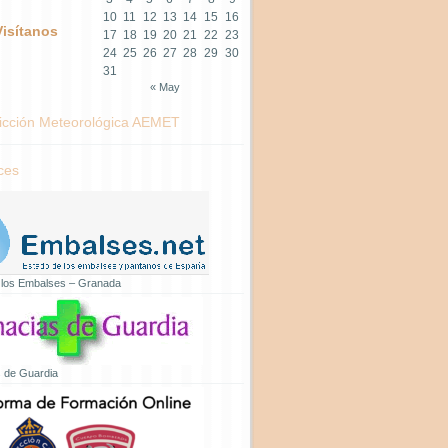
10
11
12
13
14
15
16
Visítanos
17
18
19
20
21
22
23
24
25
26
27
28
29
30
31
« May
icción Meteorológica AEMET
ces
 los Embalses – Granada
 de Guardia