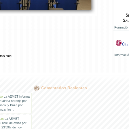
Formación
Informaci
his time.
Comentarios Recientes
to
La AEMET informa
e alerta naranja por
uadix y Baza por
zar los...
ias
La AEMET
 nivel de aviso por
s 23'59h. de hoy