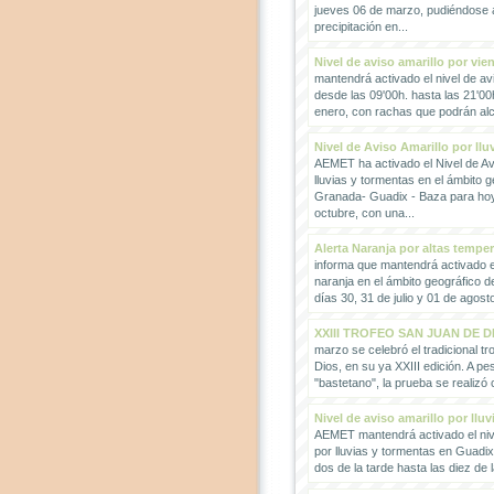
jueves 06 de marzo, pudiéndose
precipitación en...
Nivel de aviso amarillo por vie
mantendrá activado el nivel de avi
desde las 09'00h. hasta las 21'00
enero, con rachas que podrán alc
Nivel de Aviso Amarillo por llu
AEMET ha activado el Nivel de Avi
lluvias y tormentas en el ámbito g
Granada- Guadix - Baza para hoy
octubre, con una...
Alerta Naranja por altas tempe
informa que mantendrá activado el
naranja en el ámbito geográfico 
días 30, 31 de julio y 01 de agosto
XXIII TROFEO SAN JUAN DE D
marzo se celebró el tradicional t
Dios, en su ya XXIII edición. A pes
"bastetano", la prueba se realizó 
Nivel de aviso amarillo por llu
AEMET mantendrá activado el nive
por lluvias y tormentas en Guadi
dos de la tarde hasta las diez de 