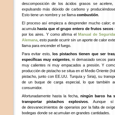
descomposición de los ácidos grasos se acelere
expulsando más dióxido de carbono y produciéndose
Esto tiene un nombre y se llama
combustión
.
El proceso así empieza a desprender mucho calor; e
acumula
hasta que el grupo entero de frutos secos
por los aires. Y como afirma el
Manual de Segurida
Alemana
, esto puede ocurrir sin un aporte de calor ext
llama para encender el fuego.
Para evitar esto,
los pistachos tienen que ser tra
específicas muy exigentes
, ni demasiado secos para
muy calientes ni muy empacados a presión. Y como 
producción de pistacho se situa en el Medio Oriente (Ir
pistacho, junto con EE.UU. Turquía y Siria), su transpo
de un buque de carga especial, lo que también au
consumidor.
Afortunadamente hasta la fecha,
ningún barco ha s
transportar pistachos explosivos
. Aunque s
de desvanecimientos de operarios por la falta de oxíg
bodegas donde se acumulan en grandes cantidades.