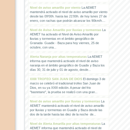
Nivel de aviso amarillo por viento
La AEMET
mantendrá activado el nivel de aviso amarillo por viento
desde las 09'00h. hasta las 21'00h. de hoy lunes 27 de
enero, con rachas que podrán alcanzar los 90km/h....
Nivel de Aviso Amarillo por lluvias y tormentas
La
AEMET ha activado el Nivel de Aviso Amarillo por
lluvias y tormentas en el ámbito geográfico de
Granada- Guadix - Baza para hoy viernes, 25 de
octubre, con una...
Alerta Naranja por altas temperaturas
La AEMET
informa que mantendrá activado el nivel de aviso
naranja en el ámbito geográfico de Guadix y Baza los
días 30, 31 de julio y 01 de agosto, desde...
XXIII TROFEO SAN JUAN DE DIOS
El domingo 3 de
marzo se celebró el tradicional trofeo San Juan de
Dios, en su ya XXIII edición. A pesar del frio
"bastetano", la prueba se realizó con una gran...
Nivel de aviso amarillo por lluvias y tormentas
La
AEMET mantendrá activado el nivel de aviso amarillo
por lluvias y tormentas en Guadix y Baza desde las
dos de la tarde hasta las diez de la noche de...
Nivel de Alerta Amarilla por altas temperaturas
La
AEMET informa que mantendrá activado el nivel de