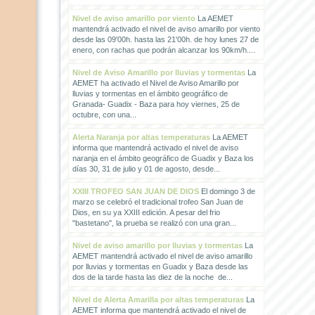
Nivel de aviso amarillo por viento
La AEMET
mantendrá activado el nivel de aviso amarillo por viento
desde las 09'00h. hasta las 21'00h. de hoy lunes 27 de
enero, con rachas que podrán alcanzar los 90km/h....
Nivel de Aviso Amarillo por lluvias y tormentas
La
AEMET ha activado el Nivel de Aviso Amarillo por
lluvias y tormentas en el ámbito geográfico de
Granada- Guadix - Baza para hoy viernes, 25 de
octubre, con una...
Alerta Naranja por altas temperaturas
La AEMET
informa que mantendrá activado el nivel de aviso
naranja en el ámbito geográfico de Guadix y Baza los
días 30, 31 de julio y 01 de agosto, desde...
XXIII TROFEO SAN JUAN DE DIOS
El domingo 3 de
marzo se celebró el tradicional trofeo San Juan de
Dios, en su ya XXIII edición. A pesar del frio
"bastetano", la prueba se realizó con una gran...
Nivel de aviso amarillo por lluvias y tormentas
La
AEMET mantendrá activado el nivel de aviso amarillo
por lluvias y tormentas en Guadix y Baza desde las
dos de la tarde hasta las diez de la noche de...
Nivel de Alerta Amarilla por altas temperaturas
La
AEMET informa que mantendrá activado el nivel de