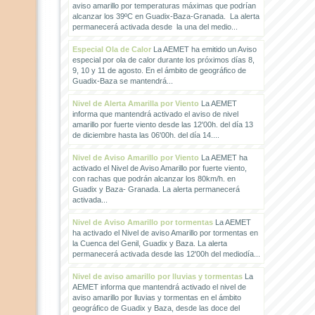
aviso amarillo por temperaturas máximas que podrían
alcanzar los 39ºC en Guadix-Baza-Granada. La alerta
permanecerá activada desde la una del medio...
Especial Ola de Calor
La AEMET ha emitido un Aviso
especial por ola de calor durante los próximos días 8,
9, 10 y 11 de agosto. En el ámbito de geográfico de
Guadix-Baza se mantendrá...
Nivel de Alerta Amarilla por Viento
La AEMET
informa que mantendrá activado el aviso de nivel
amarillo por fuerte viento desde las 12'00h. del día 13
de diciembre hasta las 06'00h. del día 14....
Nivel de Aviso Amarillo por Viento
La AEMET ha
activado el Nivel de Aviso Amarillo por fuerte viento,
con rachas que podrán alcanzar los 80km/h. en
Guadix y Baza- Granada. La alerta permanecerá
activada...
Nivel de Aviso Amarillo por tormentas
La AEMET
ha activado el Nivel de aviso Amarillo por tormentas en
la Cuenca del Genil, Guadix y Baza. La alerta
permanecerá activada desde las 12'00h del mediodía...
Nivel de aviso amarillo por lluvias y tormentas
La
AEMET informa que mantendrá activado el nivel de
aviso amarillo por lluvias y tormentas en el ámbito
geográfico de Guadix y Baza, desde las doce del