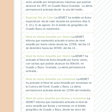
aviso amarillo por temperaturas máximas que podrían
alcanzar los 39ºC en Guadix-Baza-Granada. La alerta
permanecerá activada desde la una del medio...
Especial Ola de Calor
La AEMET ha emitido un Aviso
especial por ola de calor durante los próximos días 8,
9, 10 y 11 de agosto. En el ámbito de geográfico de
Guadix-Baza se mantendrá...
Nivel de Alerta Amarilla por Viento
La AEMET
informa que mantendrá activado el aviso de nivel
amarillo por fuerte viento desde las 12'00h. del día 13
de diciembre hasta las 06'00h. del día 14....
Nivel de Aviso Amarillo por Viento
La AEMET ha
activado el Nivel de Aviso Amarillo por fuerte viento,
con rachas que podrán alcanzar los 80km/h. en
Guadix y Baza- Granada. La alerta permanecerá
activada...
Nivel de Aviso Amarillo por tormentas
La AEMET
ha activado el Nivel de aviso Amarillo por tormentas en
la Cuenca del Genil, Guadix y Baza. La alerta
permanecerá activada desde las 12'00h del mediodía...
Nivel de aviso amarillo por lluvias y tormentas
La
AEMET informa que mantendrá activado el nivel de
aviso amarillo por lluvias y tormentas en el ámbito
geográfico de Guadix y Baza, desde las doce del