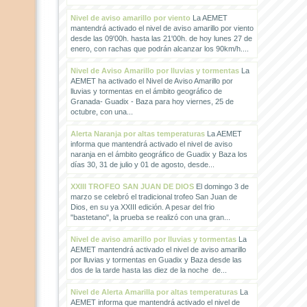
Nivel de aviso amarillo por viento
La AEMET
mantendrá activado el nivel de aviso amarillo por viento
desde las 09'00h. hasta las 21'00h. de hoy lunes 27 de
enero, con rachas que podrán alcanzar los 90km/h....
Nivel de Aviso Amarillo por lluvias y tormentas
La
AEMET ha activado el Nivel de Aviso Amarillo por
lluvias y tormentas en el ámbito geográfico de
Granada- Guadix - Baza para hoy viernes, 25 de
octubre, con una...
Alerta Naranja por altas temperaturas
La AEMET
informa que mantendrá activado el nivel de aviso
naranja en el ámbito geográfico de Guadix y Baza los
días 30, 31 de julio y 01 de agosto, desde...
XXIII TROFEO SAN JUAN DE DIOS
El domingo 3 de
marzo se celebró el tradicional trofeo San Juan de
Dios, en su ya XXIII edición. A pesar del frio
"bastetano", la prueba se realizó con una gran...
Nivel de aviso amarillo por lluvias y tormentas
La
AEMET mantendrá activado el nivel de aviso amarillo
por lluvias y tormentas en Guadix y Baza desde las
dos de la tarde hasta las diez de la noche de...
Nivel de Alerta Amarilla por altas temperaturas
La
AEMET informa que mantendrá activado el nivel de