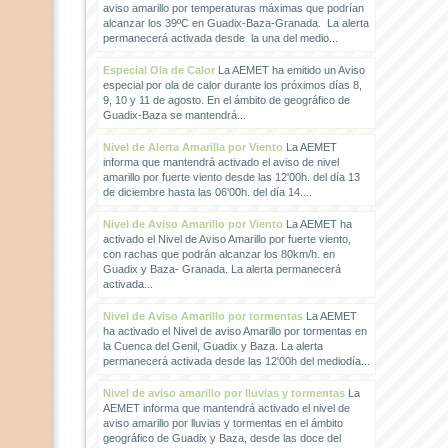
aviso amarillo por temperaturas máximas que podrían
alcanzar los 39ºC en Guadix-Baza-Granada. La alerta
permanecerá activada desde la una del medio...
Especial Ola de Calor
La AEMET ha emitido un Aviso
especial por ola de calor durante los próximos días 8,
9, 10 y 11 de agosto. En el ámbito de geográfico de
Guadix-Baza se mantendrá...
Nivel de Alerta Amarilla por Viento
La AEMET
informa que mantendrá activado el aviso de nivel
amarillo por fuerte viento desde las 12'00h. del día 13
de diciembre hasta las 06'00h. del día 14....
Nivel de Aviso Amarillo por Viento
La AEMET ha
activado el Nivel de Aviso Amarillo por fuerte viento,
con rachas que podrán alcanzar los 80km/h. en
Guadix y Baza- Granada. La alerta permanecerá
activada...
Nivel de Aviso Amarillo por tormentas
La AEMET
ha activado el Nivel de aviso Amarillo por tormentas en
la Cuenca del Genil, Guadix y Baza. La alerta
permanecerá activada desde las 12'00h del mediodía...
Nivel de aviso amarillo por lluvias y tormentas
La
AEMET informa que mantendrá activado el nivel de
aviso amarillo por lluvias y tormentas en el ámbito
geográfico de Guadix y Baza, desde las doce del