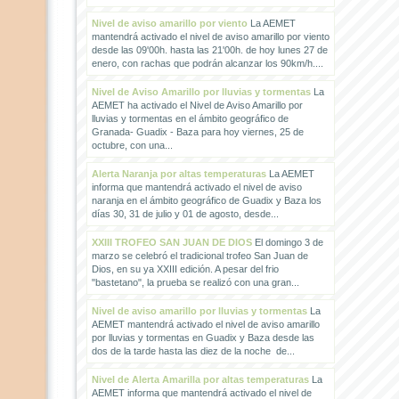
Nivel de aviso amarillo por viento
La AEMET
mantendrá activado el nivel de aviso amarillo por viento
desde las 09'00h. hasta las 21'00h. de hoy lunes 27 de
enero, con rachas que podrán alcanzar los 90km/h....
Nivel de Aviso Amarillo por lluvias y tormentas
La
AEMET ha activado el Nivel de Aviso Amarillo por
lluvias y tormentas en el ámbito geográfico de
Granada- Guadix - Baza para hoy viernes, 25 de
octubre, con una...
Alerta Naranja por altas temperaturas
La AEMET
informa que mantendrá activado el nivel de aviso
naranja en el ámbito geográfico de Guadix y Baza los
días 30, 31 de julio y 01 de agosto, desde...
XXIII TROFEO SAN JUAN DE DIOS
El domingo 3 de
marzo se celebró el tradicional trofeo San Juan de
Dios, en su ya XXIII edición. A pesar del frio
"bastetano", la prueba se realizó con una gran...
Nivel de aviso amarillo por lluvias y tormentas
La
AEMET mantendrá activado el nivel de aviso amarillo
por lluvias y tormentas en Guadix y Baza desde las
dos de la tarde hasta las diez de la noche de...
Nivel de Alerta Amarilla por altas temperaturas
La
AEMET informa que mantendrá activado el nivel de