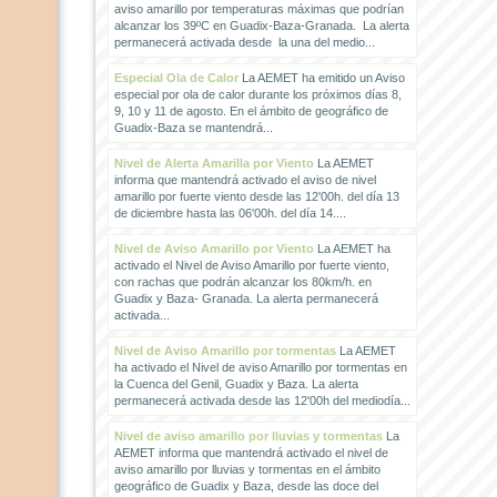
aviso amarillo por temperaturas máximas que podrían
alcanzar los 39ºC en Guadix-Baza-Granada. La alerta
permanecerá activada desde la una del medio...
Especial Ola de Calor
La AEMET ha emitido un Aviso
especial por ola de calor durante los próximos días 8,
9, 10 y 11 de agosto. En el ámbito de geográfico de
Guadix-Baza se mantendrá...
Nivel de Alerta Amarilla por Viento
La AEMET
informa que mantendrá activado el aviso de nivel
amarillo por fuerte viento desde las 12'00h. del día 13
de diciembre hasta las 06'00h. del día 14....
Nivel de Aviso Amarillo por Viento
La AEMET ha
activado el Nivel de Aviso Amarillo por fuerte viento,
con rachas que podrán alcanzar los 80km/h. en
Guadix y Baza- Granada. La alerta permanecerá
activada...
Nivel de Aviso Amarillo por tormentas
La AEMET
ha activado el Nivel de aviso Amarillo por tormentas en
la Cuenca del Genil, Guadix y Baza. La alerta
permanecerá activada desde las 12'00h del mediodía...
Nivel de aviso amarillo por lluvias y tormentas
La
AEMET informa que mantendrá activado el nivel de
aviso amarillo por lluvias y tormentas en el ámbito
geográfico de Guadix y Baza, desde las doce del