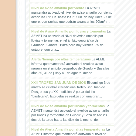
Nivel de aviso amarillo por viento
La AEMET
mantendrá activado el nivel de aviso amarillo por viento
desde las 09'00h. hasta las 21'00h. de hoy lunes 27 de
enero, con rachas que podrán alcanzar los 90km/h....
Nivel de Aviso Amarillo por lluvias y tormentas
La
AEMET ha activado el Nivel de Aviso Amarillo por
lluvias y tormentas en el ámbito geográfico de
Granada- Guadix - Baza para hoy viernes, 25 de
octubre, con una...
Alerta Naranja por altas temperaturas
La AEMET
informa que mantendrá activado el nivel de aviso
naranja en el ámbito geográfico de Guadix y Baza los
días 30, 31 de julio y 01 de agosto, desde...
XXIII TROFEO SAN JUAN DE DIOS
El domingo 3 de
marzo se celebró el tradicional trofeo San Juan de
Dios, en su ya XXIII edición. A pesar del frio
"bastetano", la prueba se realizó con una gran...
Nivel de aviso amarillo por lluvias y tormentas
La
AEMET mantendrá activado el nivel de aviso amarillo
por lluvias y tormentas en Guadix y Baza desde las
dos de la tarde hasta las diez de la noche de...
Nivel de Alerta Amarilla por altas temperaturas
La
AEMET informa que mantendrá activado el nivel de