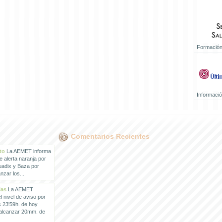
Formación
Informaci
Comentarios Recientes
to
La AEMET informa
e alerta naranja por
uadix y Baza por
zar los...
ias
La AEMET
 nivel de aviso por
s 23'59h. de hoy
 alcanzar 20mm. de