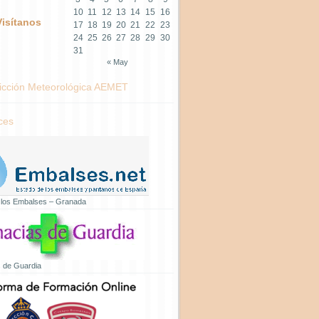
10
11
12
13
14
15
16
Visítanos
17
18
19
20
21
22
23
24
25
26
27
28
29
30
31
« May
icción Meteorológica AEMET
ces
 los Embalses – Granada
 de Guardia