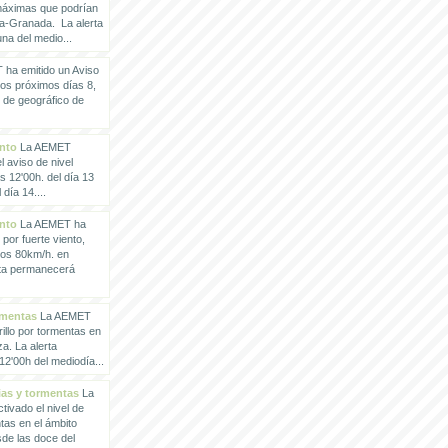
 máximas que podrían
a-Granada. La alerta
a del medio...
ha emitido un Aviso
los próximos días 8,
o de geográfico de
ento
La AEMET
 aviso de nivel
as 12'00h. del día 13
día 14....
ento
La AEMET ha
 por fuerte viento,
los 80km/h. en
rta permanecerá
rmentas
La AEMET
illo por tormentas en
a. La alerta
2'00h del mediodía...
vias y tormentas
La
ivado el nivel de
ntas en el ámbito
de las doce del