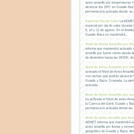
aviso amarillo por temperaturas
alcanzar los 39ºC en Guadix-Baz
permanecerá activada desde la un
Especial Ola de Calor
La AEMET 
especial por ola de calor durante 
9, 10 y 11 de agosto. En el ámbit
Guadix-Baza se mantendrá...
Nivel de Alerta Amarilla por Vi
informa que mantendrá activado el
amarillo por fuerte viento desde l
de diciembre hasta las 06'00h. del 
Nivel de Aviso Amarillo por Vi
activado el Nivel de Aviso Amarillo
con rachas que podrán alcanzar 
Guadix y Baza- Granada. La ale
activada...
Nivel de Aviso Amarillo por to
ha activado el Nivel de aviso Amar
la Cuenca del Genil, Guadix y Baz
permanecerá activada desde las 1
Nivel de aviso amarillo por llu
AEMET informa que mantendrá act
aviso amarillo por lluvias y torme
geográfico de Guadix y Baza, des