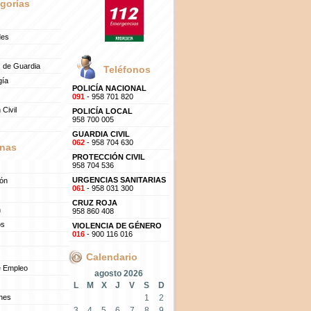
gorías
des
 de Guardia
Teléfonos
gía
POLICÍA NACIONAL
091
- 958 701 820
 Civil
POLICÍA LOCAL
958 700 005
GUARDIA CIVIL
062
- 958 704 630
nas
PROTECCIÓN CIVIL
958 704 536
URGENCIAS SANITARIAS
ión
061
- 958 031 300
CRUZ ROJA
n
958 860 408
os
VIOLENCIA DE GÉNERO
016
- 900 116 016
Calendario
e Empleo
agosto 2026
L
M
X
J
V
S
D
ones
1
2
3
4
5
6
7
8
9