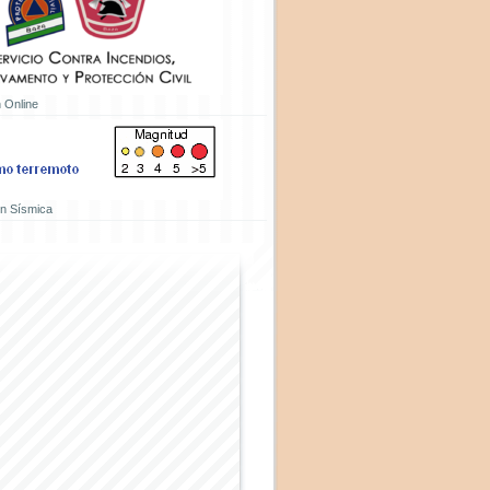
 Online
ón Sísmica