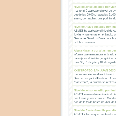
Nivel de aviso amarillo por vie
mantendrá activado el nivel de avi
desde las 09'00h. hasta las 21'00
enero, con rachas que podrán alc
Nivel de Aviso Amarillo por llu
AEMET ha activado el Nivel de Avi
lluvias y tormentas en el ámbito g
Granada- Guadix - Baza para hoy
octubre, con una...
Alerta Naranja por altas tempe
informa que mantendrá activado el
naranja en el ámbito geográfico 
días 30, 31 de julio y 01 de agosto
XXIII TROFEO SAN JUAN DE D
marzo se celebró el tradicional t
Dios, en su ya XXIII edición. A pes
"bastetano", la prueba se realizó 
Nivel de aviso amarillo por llu
AEMET mantendrá activado el nive
por lluvias y tormentas en Guadi
dos de la tarde hasta las diez de 
Nivel de Alerta Amarilla por al
AEMET informa que mantendrá act