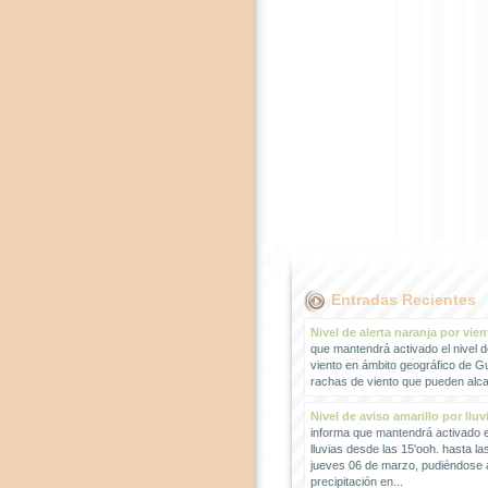
Entradas Recientes
Nivel de alerta naranja por vien
que mantendrá activado el nivel d
viento en ámbito geográfico de G
rachas de viento que pueden alcan
Nivel de aviso amarillo por lluv
informa que mantendrá activado el
lluvias desde las 15'ooh. hasta la
jueves 06 de marzo, pudiéndose
precipitación en...