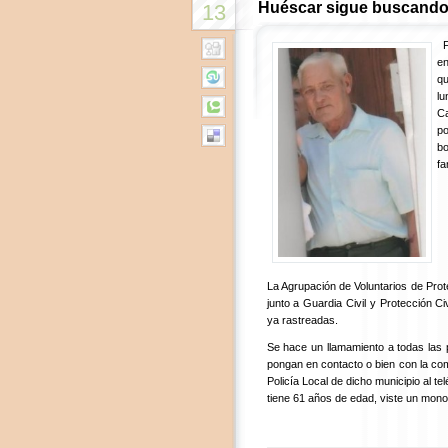
Huéscar sigue buscando
13
.
.
en
qu
lu
Ca
po
bo
fa
La Agrupación de Voluntarios de Prot
junto a Guardia Civil y Protección 
ya rastreadas.
Se hace un llamamiento a todas las 
pongan en contacto o bien con la com
Policía Local de dicho municipio al 
tiene 61 años de edad, viste un mono 