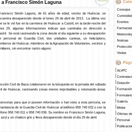
Nuevo
Cate
 a Francisco Simón Laguna
Consejos
Francisco Simón Laguna, de 61 años de edad, vecino de Huéscar, se
Curiosida
cuentra desaparecido desde el lunes 29 de abril de 2013. La última vez
Eventos
e se le vió fue en la carretera de Huéscar a Castril, en la tarde-noche del
Farmacias
nes 29, algunas informaciones indican que caminaba en dirección a
stril. Se está rastreando la zona desde el día siguiente a su desaparición
Meteorolo
r personal de Guardia Civil, dos unidades caninas, un helicóptero,
Noticias
mberos de Huéscar, miembros de la Agrupación de Voluntarios, vecinos y
Protección
miliares, sin encontrar rastro alguno.
Visitas
Pági
ALVPC
Contratac
Dotación
ección Civil de Baza colaboraron en la búsqueda en la jornada del sábado
Formació
Civil de Huéscar, rastreando zonas menos improbables y retomando áreas
Formulari
Galería
personas para que si poseen información o han visto a esta persona, se
andancia de la Guardia Civil de Huéscar al teléfono 958 740 032 o con la
iMobe
teléfono 958 740 011 o 958 740 036. Su nombre es Francisco Simón Laguna,
Ofertas d
azul y un chaleco gris y lleva desaparecido desde el día 29 de abril.
Personal
Publicaci