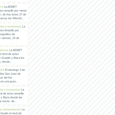
nto
La AEMET
so amarillo por viento
h. de hoy lunes 27 de
anzar los 90km/h....
vias y tormentas
La
so Amarillo por
eográfico de
 viernes, 25 de
raturas
La AEMET
 nivel de aviso
de Guadix y Baza los
, desde...
IOS
El domingo 3 de
rofeo San Juan de
ar del frio
con una gran...
vias y tormentas
La
l de aviso amarillo
x y Baza desde las
la noche de...
tas temperaturas
La
ivado el nivel de