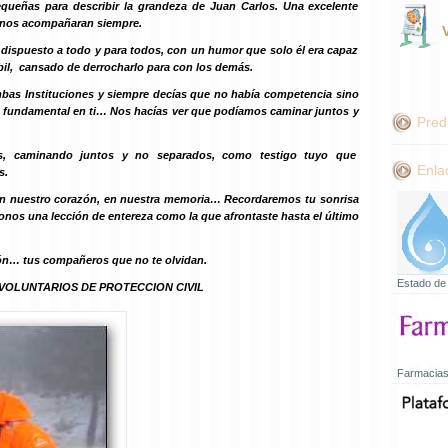
queñas para describir la grandeza de Juan Carlos. Una excelente
 nos acompañaran siempre.
, dispuesto a todo y para todos, con un humor que solo él era capaz
il, cansado de derrocharlo para con los demás.
mbas Instituciones y siempre decías que no había competencia sino
fundamental en ti… Nos hacías ver que podíamos caminar juntos y
Pred
es, caminando juntos y no separados, como testigo tuyo que
Enla
s.
en nuestro corazón, en nuestra memoria… Recordaremos tu sonrisa
donos una lección de entereza como la que afrontaste hasta el último
ón… tus compañeros que no te olvidan.
Estado de
VOLUNTARIOS DE PROTECCION CIVIL
Farmacias