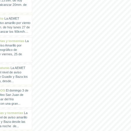
s 23'59h. de hoy
 alcanzar 20mm. de
nto
La AEMET
so amarillo por viento
h. de hoy lunes 27 de
anzar los 90km/h....
vias y tormentas
La
so Amarillo por
eográfico de
 viernes, 25 de
raturas
La AEMET
 nivel de aviso
de Guadix y Baza los
, desde...
IOS
El domingo 3 de
rofeo San Juan de
ar del frio
con una gran...
vias y tormentas
La
l de aviso amarillo
x y Baza desde las
la noche de...