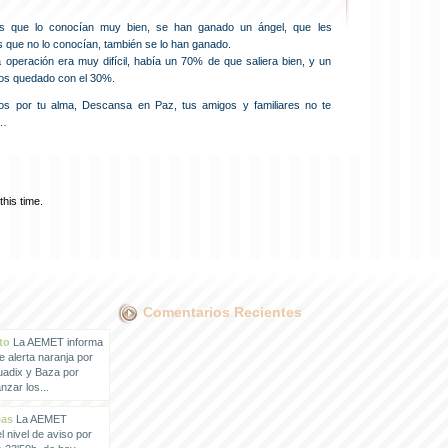
los que lo conocían muy bien, se han ganado un ángel, que les
os que no lo conocían, también se lo han ganado.
operación era muy difícil, había un 70% de que saliera bien, y un
mos quedado con el 30%.
os por tu alma, Descansa en Paz, tus amigos y familiares no te
s…
his time.
Comentarios Recientes
to
La AEMET informa
e alerta naranja por
uadix y Baza por
zar los...
ias
La AEMET
 nivel de aviso por