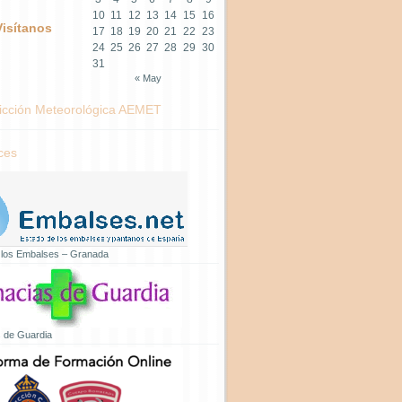
10
11
12
13
14
15
16
Visítanos
17
18
19
20
21
22
23
24
25
26
27
28
29
30
31
« May
icción Meteorológica AEMET
ces
 los Embalses – Granada
 de Guardia