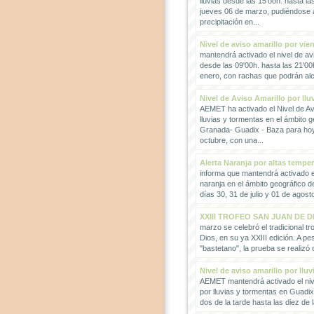
lluvias desde las 15'ooh. hasta la
jueves 06 de marzo, pudiéndose
precipitación en...
Nivel de aviso amarillo por vie
mantendrá activado el nivel de avi
desde las 09'00h. hasta las 21'00
enero, con rachas que podrán alc
Nivel de Aviso Amarillo por llu
AEMET ha activado el Nivel de Avi
lluvias y tormentas en el ámbito g
Granada- Guadix - Baza para hoy
octubre, con una...
Alerta Naranja por altas tempe
informa que mantendrá activado el
naranja en el ámbito geográfico 
días 30, 31 de julio y 01 de agosto
XXIII TROFEO SAN JUAN DE D
marzo se celebró el tradicional t
Dios, en su ya XXIII edición. A pes
"bastetano", la prueba se realizó 
Nivel de aviso amarillo por llu
AEMET mantendrá activado el nive
por lluvias y tormentas en Guadi
dos de la tarde hasta las diez de 