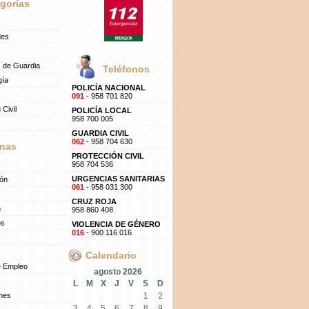
gorías
des
 de Guardia
Teléfonos
gía
POLICÍA NACIONAL
091
- 958 701 820
 Civil
POLICÍA LOCAL
958 700 005
GUARDIA CIVIL
062
- 958 704 630
nas
PROTECCIÓN CIVIL
958 704 536
URGENCIAS SANITARIAS
ión
061
- 958 031 300
CRUZ ROJA
n
958 860 408
os
VIOLENCIA DE GÉNERO
016
- 900 116 016
Calendario
e Empleo
agosto 2026
L
M
X
J
V
S
D
ones
1
2
3
4
5
6
7
8
9