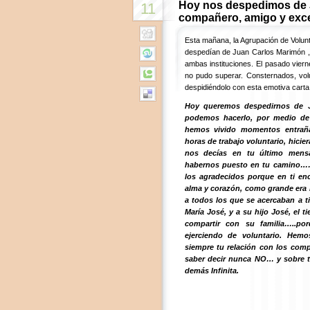
Hoy nos despedimos de 
11
compañero, amigo y exce
Esta mañana, la Agrupación de Volunt
despedían de Juan Carlos Marimón , 
ambas instituciones. El pasado vier
no pudo superar. Consternados, volu
despidiéndolo con esta emotiva carta
Hoy queremos despedirnos de J
podemos hacerlo, por medio de 
hemos vivido momentos entrañab
horas de trabajo voluntario, hiciera
nos decías en tu último mensa
habernos puesto en tu camino……
los agradecidos porque en ti e
alma y corazón, como grande era l
a todos los que se acercaban a 
María José, y a su hijo José, el 
compartir con su familia…..p
ejerciendo de voluntario. Hemo
siempre tu relación con los compa
saber decir nunca NO… y sobre t
demás Infinita.