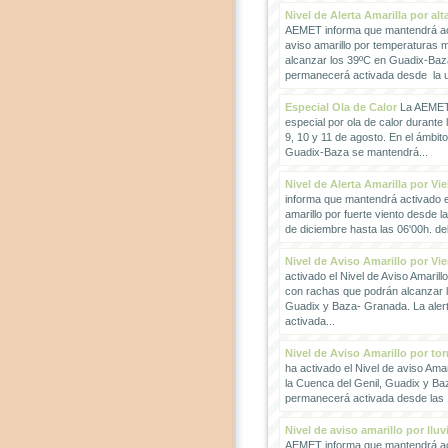
Nivel de Alerta Amarilla por al
AEMET informa que mantendrá act
aviso amarillo por temperaturas
alcanzar los 39ºC en Guadix-Baz
permanecerá activada desde la un
Especial Ola de Calor
La AEMET 
especial por ola de calor durante 
9, 10 y 11 de agosto. En el ámbit
Guadix-Baza se mantendrá...
Nivel de Alerta Amarilla por Vi
informa que mantendrá activado el
amarillo por fuerte viento desde l
de diciembre hasta las 06'00h. del 
Nivel de Aviso Amarillo por Vi
activado el Nivel de Aviso Amarillo
con rachas que podrán alcanzar 
Guadix y Baza- Granada. La ale
activada...
Nivel de Aviso Amarillo por to
ha activado el Nivel de aviso Amar
la Cuenca del Genil, Guadix y Baz
permanecerá activada desde las 1
Nivel de aviso amarillo por llu
AEMET informa que mantendrá act