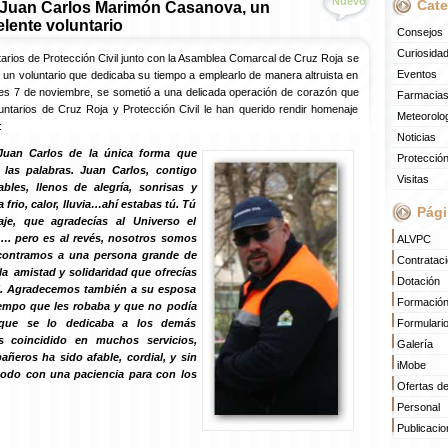
Nuevo
Cate
Juan Carlos Marimón Casanova, un
lente voluntario
Consejos
Curiosida
arios de Protección Civil junto con la Asamblea Comarcal de Cruz Roja se
Eventos
un voluntario que dedicaba su tiempo a emplearlo de manera altruista en
nes 7 de noviembre, se sometió a una delicada operación de corazón que
Farmacias
ntarios de Cruz Roja y Protección Civil le han querido rendir homenaje
Meteorolo
:
Noticias
uan Carlos de la única forma que
Protección
las palabras.
Juan Carlos, contigo
Visitas
les, llenos de alegría, sonrisas y
 frio, calor, lluvia…ahí estabas tú. Tú
Pági
je, que agradecías al Universo el
. pero es al revés, nosotros somos
ALVPC
ncontramos a una persona grande de
Contratac
a amistad y solidaridad que ofrecías
Dotación
ti. Agradecemos también a su esposa
Formació
tiempo que les robaba y que no podía
orque se lo dedicaba a los demás
Formulari
s coincidido en muchos servicios,
Galería
ñeros ha sido afable, cordial, y sin
iMobe
odo con una paciencia para con los
Ofertas d
Personal
Publicaci