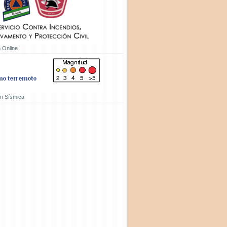
 Online
ón Sísmica