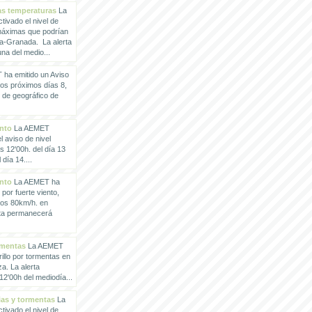
tas temperaturas
La
ivado el nivel de
 máximas que podrían
a-Granada. La alerta
a del medio...
ha emitido un Aviso
los próximos días 8,
o de geográfico de
ento
La AEMET
 aviso de nivel
as 12'00h. del día 13
día 14....
ento
La AEMET ha
 por fuerte viento,
los 80km/h. en
rta permanecerá
rmentas
La AEMET
illo por tormentas en
a. La alerta
2'00h del mediodía...
vias y tormentas
La
ivado el nivel de