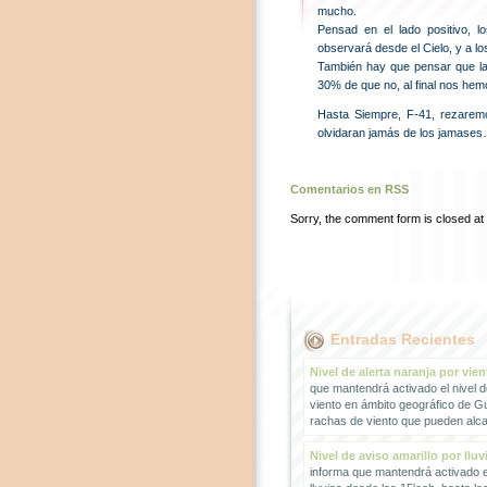
mucho.
Pensad en el lado positivo, 
observará desde el Cielo, y a l
También hay que pensar que la 
30% de que no, al final nos he
Hasta Siempre, F-41, rezarem
olvidaran jamás de los jamase
Comentarios en RSS
Sorry, the comment form is closed at t
Entradas Recientes
Nivel de alerta naranja por vien
que mantendrá activado el nivel d
viento en ámbito geográfico de G
rachas de viento que pueden alcan
Nivel de aviso amarillo por lluv
informa que mantendrá activado el