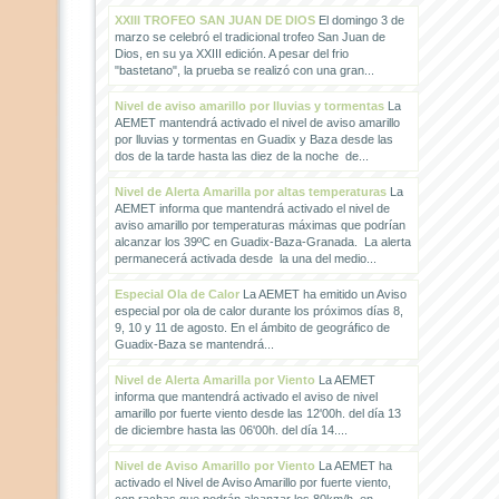
XXIII TROFEO SAN JUAN DE DIOS
El domingo 3 de
marzo se celebró el tradicional trofeo San Juan de
Dios, en su ya XXIII edición. A pesar del frio
"bastetano", la prueba se realizó con una gran...
Nivel de aviso amarillo por lluvias y tormentas
La
AEMET mantendrá activado el nivel de aviso amarillo
por lluvias y tormentas en Guadix y Baza desde las
dos de la tarde hasta las diez de la noche de...
Nivel de Alerta Amarilla por altas temperaturas
La
AEMET informa que mantendrá activado el nivel de
aviso amarillo por temperaturas máximas que podrían
alcanzar los 39ºC en Guadix-Baza-Granada. La alerta
permanecerá activada desde la una del medio...
Especial Ola de Calor
La AEMET ha emitido un Aviso
especial por ola de calor durante los próximos días 8,
9, 10 y 11 de agosto. En el ámbito de geográfico de
Guadix-Baza se mantendrá...
Nivel de Alerta Amarilla por Viento
La AEMET
informa que mantendrá activado el aviso de nivel
amarillo por fuerte viento desde las 12'00h. del día 13
de diciembre hasta las 06'00h. del día 14....
Nivel de Aviso Amarillo por Viento
La AEMET ha
activado el Nivel de Aviso Amarillo por fuerte viento,