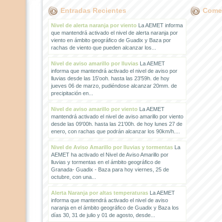
Entradas Recientes
Comen
Nivel de alerta naranja por viento
La AEMET informa
que mantendrá activado el nivel de alerta naranja por
viento en ámbito geográfico de Guadix y Baza por
rachas de viento que pueden alcanzar los...
Nivel de aviso amarillo por lluvias
La AEMET
informa que mantendrá activado el nivel de aviso por
lluvias desde las 15'ooh. hasta las 23'59h. de hoy
jueves 06 de marzo, pudiéndose alcanzar 20mm. de
precipitación en...
Nivel de aviso amarillo por viento
La AEMET
mantendrá activado el nivel de aviso amarillo por viento
desde las 09'00h. hasta las 21'00h. de hoy lunes 27 de
enero, con rachas que podrán alcanzar los 90km/h....
Nivel de Aviso Amarillo por lluvias y tormentas
La
AEMET ha activado el Nivel de Aviso Amarillo por
lluvias y tormentas en el ámbito geográfico de
Granada- Guadix - Baza para hoy viernes, 25 de
octubre, con una...
Alerta Naranja por altas temperaturas
La AEMET
informa que mantendrá activado el nivel de aviso
naranja en el ámbito geográfico de Guadix y Baza los
días 30, 31 de julio y 01 de agosto, desde...