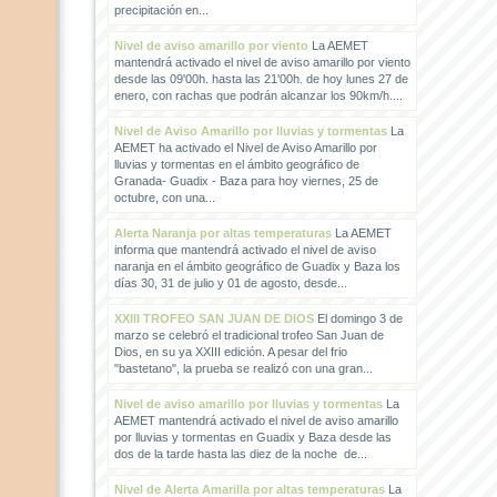
precipitación en...
Nivel de aviso amarillo por viento
La AEMET
mantendrá activado el nivel de aviso amarillo por viento
desde las 09'00h. hasta las 21'00h. de hoy lunes 27 de
enero, con rachas que podrán alcanzar los 90km/h....
Nivel de Aviso Amarillo por lluvias y tormentas
La
AEMET ha activado el Nivel de Aviso Amarillo por
lluvias y tormentas en el ámbito geográfico de
Granada- Guadix - Baza para hoy viernes, 25 de
octubre, con una...
Alerta Naranja por altas temperaturas
La AEMET
informa que mantendrá activado el nivel de aviso
naranja en el ámbito geográfico de Guadix y Baza los
días 30, 31 de julio y 01 de agosto, desde...
XXIII TROFEO SAN JUAN DE DIOS
El domingo 3 de
marzo se celebró el tradicional trofeo San Juan de
Dios, en su ya XXIII edición. A pesar del frio
"bastetano", la prueba se realizó con una gran...
Nivel de aviso amarillo por lluvias y tormentas
La
AEMET mantendrá activado el nivel de aviso amarillo
por lluvias y tormentas en Guadix y Baza desde las
dos de la tarde hasta las diez de la noche de...
Nivel de Alerta Amarilla por altas temperaturas
La