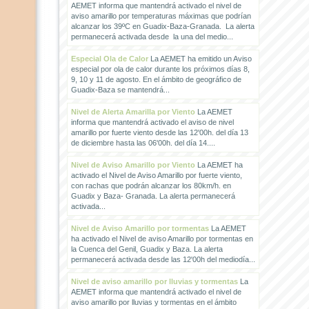
AEMET informa que mantendrá activado el nivel de
aviso amarillo por temperaturas máximas que podrían
alcanzar los 39ºC en Guadix-Baza-Granada. La alerta
permanecerá activada desde la una del medio...
Especial Ola de Calor
La AEMET ha emitido un Aviso
especial por ola de calor durante los próximos días 8,
9, 10 y 11 de agosto. En el ámbito de geográfico de
Guadix-Baza se mantendrá...
Nivel de Alerta Amarilla por Viento
La AEMET
informa que mantendrá activado el aviso de nivel
amarillo por fuerte viento desde las 12'00h. del día 13
de diciembre hasta las 06'00h. del día 14....
Nivel de Aviso Amarillo por Viento
La AEMET ha
activado el Nivel de Aviso Amarillo por fuerte viento,
con rachas que podrán alcanzar los 80km/h. en
Guadix y Baza- Granada. La alerta permanecerá
activada...
Nivel de Aviso Amarillo por tormentas
La AEMET
ha activado el Nivel de aviso Amarillo por tormentas en
la Cuenca del Genil, Guadix y Baza. La alerta
permanecerá activada desde las 12'00h del mediodía...
Nivel de aviso amarillo por lluvias y tormentas
La
AEMET informa que mantendrá activado el nivel de
aviso amarillo por lluvias y tormentas en el ámbito