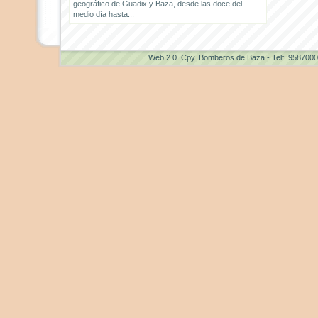
geográfico de Guadix y Baza, desde las doce del
medio día hasta...
Web 2.0
. Cpy. Bomberos de Baza - Telf. 958700