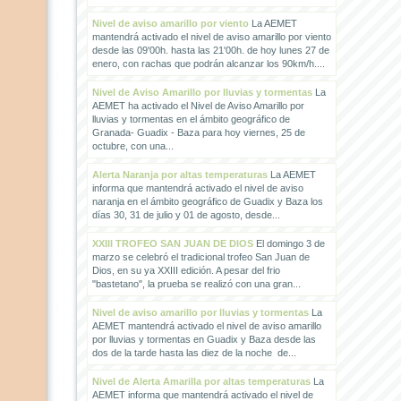
Nivel de aviso amarillo por viento
La AEMET
mantendrá activado el nivel de aviso amarillo por viento
desde las 09'00h. hasta las 21'00h. de hoy lunes 27 de
enero, con rachas que podrán alcanzar los 90km/h....
Nivel de Aviso Amarillo por lluvias y tormentas
La
AEMET ha activado el Nivel de Aviso Amarillo por
lluvias y tormentas en el ámbito geográfico de
Granada- Guadix - Baza para hoy viernes, 25 de
octubre, con una...
Alerta Naranja por altas temperaturas
La AEMET
informa que mantendrá activado el nivel de aviso
naranja en el ámbito geográfico de Guadix y Baza los
días 30, 31 de julio y 01 de agosto, desde...
XXIII TROFEO SAN JUAN DE DIOS
El domingo 3 de
marzo se celebró el tradicional trofeo San Juan de
Dios, en su ya XXIII edición. A pesar del frio
"bastetano", la prueba se realizó con una gran...
Nivel de aviso amarillo por lluvias y tormentas
La
AEMET mantendrá activado el nivel de aviso amarillo
por lluvias y tormentas en Guadix y Baza desde las
dos de la tarde hasta las diez de la noche de...
Nivel de Alerta Amarilla por altas temperaturas
La
AEMET informa que mantendrá activado el nivel de