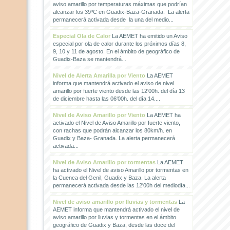
aviso amarillo por temperaturas máximas que podrían
alcanzar los 39ºC en Guadix-Baza-Granada. La alerta
permanecerá activada desde la una del medio...
Especial Ola de Calor
La AEMET ha emitido un Aviso
especial por ola de calor durante los próximos días 8,
9, 10 y 11 de agosto. En el ámbito de geográfico de
Guadix-Baza se mantendrá...
Nivel de Alerta Amarilla por Viento
La AEMET
informa que mantendrá activado el aviso de nivel
amarillo por fuerte viento desde las 12'00h. del día 13
de diciembre hasta las 06'00h. del día 14....
Nivel de Aviso Amarillo por Viento
La AEMET ha
activado el Nivel de Aviso Amarillo por fuerte viento,
con rachas que podrán alcanzar los 80km/h. en
Guadix y Baza- Granada. La alerta permanecerá
activada...
Nivel de Aviso Amarillo por tormentas
La AEMET
ha activado el Nivel de aviso Amarillo por tormentas en
la Cuenca del Genil, Guadix y Baza. La alerta
permanecerá activada desde las 12'00h del mediodía...
Nivel de aviso amarillo por lluvias y tormentas
La
AEMET informa que mantendrá activado el nivel de
aviso amarillo por lluvias y tormentas en el ámbito
geográfico de Guadix y Baza, desde las doce del