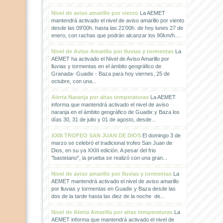
Nivel de aviso amarillo por viento
La AEMET
mantendrá activado el nivel de aviso amarillo por viento
desde las 09'00h. hasta las 21'00h. de hoy lunes 27 de
enero, con rachas que podrán alcanzar los 90km/h....
Nivel de Aviso Amarillo por lluvias y tormentas
La
AEMET ha activado el Nivel de Aviso Amarillo por
lluvias y tormentas en el ámbito geográfico de
Granada- Guadix - Baza para hoy viernes, 25 de
octubre, con una...
Alerta Naranja por altas temperaturas
La AEMET
informa que mantendrá activado el nivel de aviso
naranja en el ámbito geográfico de Guadix y Baza los
días 30, 31 de julio y 01 de agosto, desde...
XXIII TROFEO SAN JUAN DE DIOS
El domingo 3 de
marzo se celebró el tradicional trofeo San Juan de
Dios, en su ya XXIII edición. A pesar del frio
"bastetano", la prueba se realizó con una gran...
Nivel de aviso amarillo por lluvias y tormentas
La
AEMET mantendrá activado el nivel de aviso amarillo
por lluvias y tormentas en Guadix y Baza desde las
dos de la tarde hasta las diez de la noche de...
Nivel de Alerta Amarilla por altas temperaturas
La
AEMET informa que mantendrá activado el nivel de