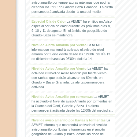
aviso amarillo por temperaturas máximas que podrían
alcanzar los 39ºC en Guadix-Baza-Granada. La alerta
permanecerá activada desde la una del medio...
Especial Ola de Calor
La AEMET ha emitido un Aviso
especial por ola de calor durante los próximos días 8,
9, 10 y 11 de agosto. En el ámbito de geográfico de
Guadix-Baza se mantendrá...
Nivel de Alerta Amarilla por Viento
La AEMET
informa que mantendrá activado el aviso de nivel
amarillo por fuerte viento desde las 12'00h. del día 13
de diciembre hasta las 06'00h. del día 14....
Nivel de Aviso Amarillo por Viento
La AEMET ha
activado el Nivel de Aviso Amarillo por fuerte viento,
con rachas que podrán alcanzar los 80km/h. en
Guadix y Baza- Granada. La alerta permanecerá
activada...
Nivel de Aviso Amarillo por tormentas
La AEMET
ha activado el Nivel de aviso Amarillo por tormentas en
la Cuenca del Genil, Guadix y Baza. La alerta
permanecerá activada desde las 12'00h del mediodía...
Nivel de aviso amarillo por lluvias y tormentas
La
AEMET informa que mantendrá activado el nivel de
aviso amarillo por lluvias y tormentas en el ámbito
geográfico de Guadix y Baza, desde las doce del