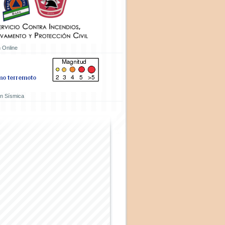
 Online
ón Sísmica