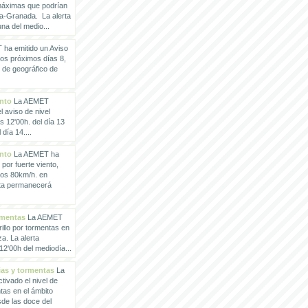
 máximas que podrían
a-Granada. La alerta
a del medio...
ha emitido un Aviso
los próximos días 8,
o de geográfico de
ento
La AEMET
 aviso de nivel
as 12'00h. del día 13
día 14....
ento
La AEMET ha
 por fuerte viento,
los 80km/h. en
rta permanecerá
rmentas
La AEMET
illo por tormentas en
a. La alerta
2'00h del mediodía...
vias y tormentas
La
ivado el nivel de
ntas en el ámbito
de las doce del