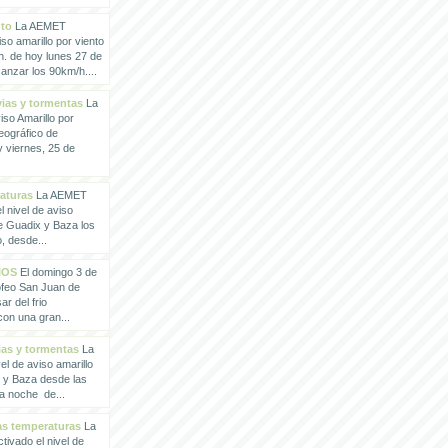
nto
La AEMET
so amarillo por viento
h. de hoy lunes 27 de
anzar los 90km/h....
vias y tormentas
La
so Amarillo por
eográfico de
 viernes, 25 de
raturas
La AEMET
 nivel de aviso
de Guadix y Baza los
, desde...
IOS
El domingo 3 de
rofeo San Juan de
ar del frio
con una gran...
vias y tormentas
La
l de aviso amarillo
x y Baza desde las
la noche de...
tas temperaturas
La
ivado el nivel de