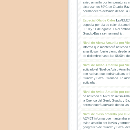
aviso amarillo por temperaturas
alcanzar los 39ºC en Guadix-Baz
permanecerá activada desde la un
Especial Ola de Calor
La AEMET 
especial por ola de calor durante 
9, 10 y 11 de agosto. En el ámbit
Guadix-Baza se mantendrá...
Nivel de Alerta Amarilla por Vi
informa que mantendrá activado el
amarillo por fuerte viento desde l
de diciembre hasta las 06'00h. del 
Nivel de Aviso Amarillo por Vi
activado el Nivel de Aviso Amarillo
con rachas que podrán alcanzar 
Guadix y Baza- Granada. La ale
activada...
Nivel de Aviso Amarillo por to
ha activado el Nivel de aviso Amar
la Cuenca del Genil, Guadix y Baz
permanecerá activada desde las 1
Nivel de aviso amarillo por llu
AEMET informa que mantendrá act
aviso amarillo por lluvias y torme
geográfico de Guadix y Baza, des