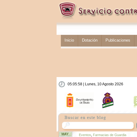
Inicio
Dotación
Publicaciones
05:05:59 | Lunes, 10 Agosto 2026
MAY
Eventos
,
Farmacias de Guardia