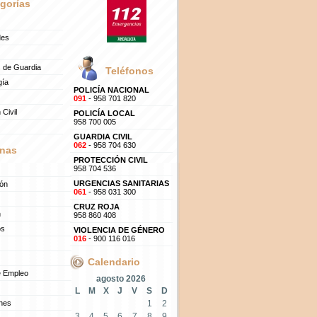
gorías
des
 de Guardia
Teléfonos
gía
POLICÍA NACIONAL
091
- 958 701 820
 Civil
POLICÍA LOCAL
958 700 005
GUARDIA CIVIL
062
- 958 704 630
nas
PROTECCIÓN CIVIL
958 704 536
URGENCIAS SANITARIAS
ión
061
- 958 031 300
CRUZ ROJA
n
958 860 408
os
VIOLENCIA DE GÉNERO
016
- 900 116 016
Calendario
e Empleo
agosto 2026
L
M
X
J
V
S
D
ones
1
2
3
4
5
6
7
8
9