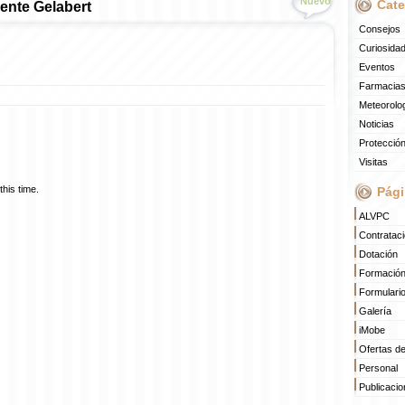
Nuevo
Cate
ente Gelabert
Consejos
Curiosida
Eventos
Farmacias
Meteorolo
Noticias
Protección
Visitas
his time.
Pági
ALVPC
Contratac
Dotación
Formació
Formulari
Galería
iMobe
Ofertas d
Personal
Publicaci