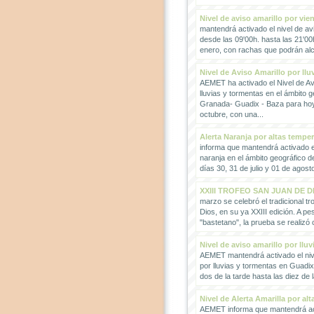
Nivel de aviso amarillo por vie
mantendrá activado el nivel de avi
desde las 09'00h. hasta las 21'00
enero, con rachas que podrán alc
Nivel de Aviso Amarillo por llu
AEMET ha activado el Nivel de Avi
lluvias y tormentas en el ámbito g
Granada- Guadix - Baza para hoy
octubre, con una...
Alerta Naranja por altas tempe
informa que mantendrá activado el
naranja en el ámbito geográfico 
días 30, 31 de julio y 01 de agosto
XXIII TROFEO SAN JUAN DE D
marzo se celebró el tradicional t
Dios, en su ya XXIII edición. A pes
"bastetano", la prueba se realizó 
Nivel de aviso amarillo por llu
AEMET mantendrá activado el nive
por lluvias y tormentas en Guadi
dos de la tarde hasta las diez de 
Nivel de Alerta Amarilla por al
AEMET informa que mantendrá act