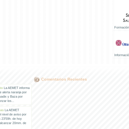
Formación
Informaci
Comentarios Recientes
to
La AEMET informa
e alerta naranja por
uadix y Baza por
zar los...
ias
La AEMET
 nivel de aviso por
s 23'59h. de hoy
 alcanzar 20mm. de