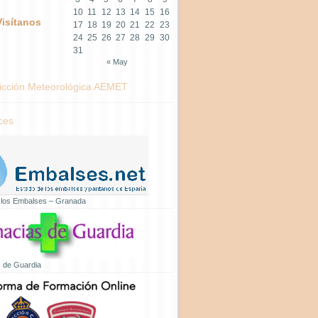
10
11
12
13
14
15
16
Visítanos
17
18
19
20
21
22
23
24
25
26
27
28
29
30
31
« May
icción Meteorológica AEMET
ces
 los Embalses – Granada
 de Guardia