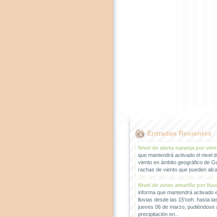
Entradas Recientes
Nivel de alerta naranja por vien
que mantendrá activado el nivel d
viento en ámbito geográfico de G
rachas de viento que pueden alcan
Nivel de aviso amarillo por lluv
informa que mantendrá activado el
lluvias desde las 15'ooh. hasta la
jueves 06 de marzo, pudiéndose
precipitación en...