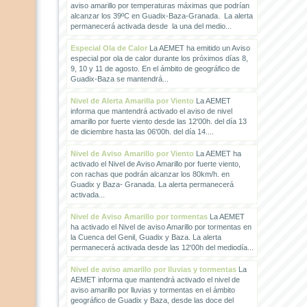
aviso amarillo por temperaturas máximas que podrían
alcanzar los 39ºC en Guadix-Baza-Granada. La alerta
permanecerá activada desde la una del medio...
Especial Ola de Calor
La AEMET ha emitido un Aviso
especial por ola de calor durante los próximos días 8,
9, 10 y 11 de agosto. En el ámbito de geográfico de
Guadix-Baza se mantendrá...
Nivel de Alerta Amarilla por Viento
La AEMET
informa que mantendrá activado el aviso de nivel
amarillo por fuerte viento desde las 12'00h. del día 13
de diciembre hasta las 06'00h. del día 14....
Nivel de Aviso Amarillo por Viento
La AEMET ha
activado el Nivel de Aviso Amarillo por fuerte viento,
con rachas que podrán alcanzar los 80km/h. en
Guadix y Baza- Granada. La alerta permanecerá
activada...
Nivel de Aviso Amarillo por tormentas
La AEMET
ha activado el Nivel de aviso Amarillo por tormentas en
la Cuenca del Genil, Guadix y Baza. La alerta
permanecerá activada desde las 12'00h del mediodía...
Nivel de aviso amarillo por lluvias y tormentas
La
AEMET informa que mantendrá activado el nivel de
aviso amarillo por lluvias y tormentas en el ámbito
geográfico de Guadix y Baza, desde las doce del