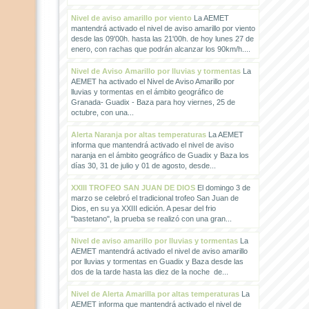
Nivel de aviso amarillo por viento
La AEMET
mantendrá activado el nivel de aviso amarillo por viento
desde las 09'00h. hasta las 21'00h. de hoy lunes 27 de
enero, con rachas que podrán alcanzar los 90km/h....
Nivel de Aviso Amarillo por lluvias y tormentas
La
AEMET ha activado el Nivel de Aviso Amarillo por
lluvias y tormentas en el ámbito geográfico de
Granada- Guadix - Baza para hoy viernes, 25 de
octubre, con una...
Alerta Naranja por altas temperaturas
La AEMET
informa que mantendrá activado el nivel de aviso
naranja en el ámbito geográfico de Guadix y Baza los
días 30, 31 de julio y 01 de agosto, desde...
XXIII TROFEO SAN JUAN DE DIOS
El domingo 3 de
marzo se celebró el tradicional trofeo San Juan de
Dios, en su ya XXIII edición. A pesar del frio
"bastetano", la prueba se realizó con una gran...
Nivel de aviso amarillo por lluvias y tormentas
La
AEMET mantendrá activado el nivel de aviso amarillo
por lluvias y tormentas en Guadix y Baza desde las
dos de la tarde hasta las diez de la noche de...
Nivel de Alerta Amarilla por altas temperaturas
La
AEMET informa que mantendrá activado el nivel de