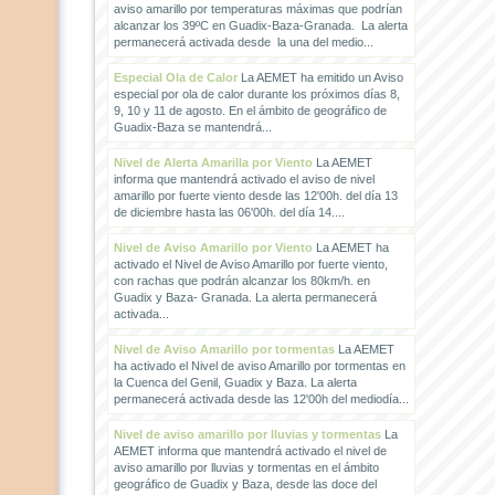
aviso amarillo por temperaturas máximas que podrían
alcanzar los 39ºC en Guadix-Baza-Granada. La alerta
permanecerá activada desde la una del medio...
Especial Ola de Calor
La AEMET ha emitido un Aviso
especial por ola de calor durante los próximos días 8,
9, 10 y 11 de agosto. En el ámbito de geográfico de
Guadix-Baza se mantendrá...
Nivel de Alerta Amarilla por Viento
La AEMET
informa que mantendrá activado el aviso de nivel
amarillo por fuerte viento desde las 12'00h. del día 13
de diciembre hasta las 06'00h. del día 14....
Nivel de Aviso Amarillo por Viento
La AEMET ha
activado el Nivel de Aviso Amarillo por fuerte viento,
con rachas que podrán alcanzar los 80km/h. en
Guadix y Baza- Granada. La alerta permanecerá
activada...
Nivel de Aviso Amarillo por tormentas
La AEMET
ha activado el Nivel de aviso Amarillo por tormentas en
la Cuenca del Genil, Guadix y Baza. La alerta
permanecerá activada desde las 12'00h del mediodía...
Nivel de aviso amarillo por lluvias y tormentas
La
AEMET informa que mantendrá activado el nivel de
aviso amarillo por lluvias y tormentas en el ámbito
geográfico de Guadix y Baza, desde las doce del