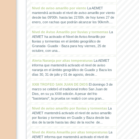
Nivel de aviso amarillo por viento
La AEMET
mantendrá activado el nivel de aviso amarillo por viento
desde las 09'00h. hasta las 21'00h. de hoy lunes 27 de
enero, con rachas que podrán alcanzar los 90km/h....
Nivel de Aviso Amarillo por lluvias y tormentas
La
AEMET ha activado el Nivel de Aviso Amarillo por
lluvias y tormentas en el ámbito geográfico de
Granada- Guadix - Baza para hoy viernes, 25 de
octubre, con una...
Alerta Naranja por altas temperaturas
La AEMET
informa que mantendrá activado el nivel de aviso
naranja en el ámbito geográfico de Guadix y Baza los
días 30, 31 de julio y 01 de agosto, desde...
XXIII TROFEO SAN JUAN DE DIOS
El domingo 3 de
marzo se celebró el tradicional trofeo San Juan de
Dios, en su ya XXIII edición. A pesar del frio
"bastetano", la prueba se realizó con una gran...
Nivel de aviso amarillo por lluvias y tormentas
La
AEMET mantendrá activado el nivel de aviso amarillo
por lluvias y tormentas en Guadix y Baza desde las
dos de la tarde hasta las diez de la noche de...
Nivel de Alerta Amarilla por altas temperaturas
La
AEMET informa que mantendrá activado el nivel de