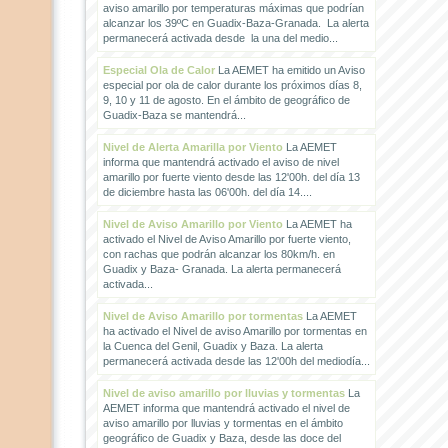
aviso amarillo por temperaturas máximas que podrían
alcanzar los 39ºC en Guadix-Baza-Granada. La alerta
permanecerá activada desde la una del medio...
Especial Ola de Calor
La AEMET ha emitido un Aviso
especial por ola de calor durante los próximos días 8,
9, 10 y 11 de agosto. En el ámbito de geográfico de
Guadix-Baza se mantendrá...
Nivel de Alerta Amarilla por Viento
La AEMET
informa que mantendrá activado el aviso de nivel
amarillo por fuerte viento desde las 12'00h. del día 13
de diciembre hasta las 06'00h. del día 14....
Nivel de Aviso Amarillo por Viento
La AEMET ha
activado el Nivel de Aviso Amarillo por fuerte viento,
con rachas que podrán alcanzar los 80km/h. en
Guadix y Baza- Granada. La alerta permanecerá
activada...
Nivel de Aviso Amarillo por tormentas
La AEMET
ha activado el Nivel de aviso Amarillo por tormentas en
la Cuenca del Genil, Guadix y Baza. La alerta
permanecerá activada desde las 12'00h del mediodía...
Nivel de aviso amarillo por lluvias y tormentas
La
AEMET informa que mantendrá activado el nivel de
aviso amarillo por lluvias y tormentas en el ámbito
geográfico de Guadix y Baza, desde las doce del