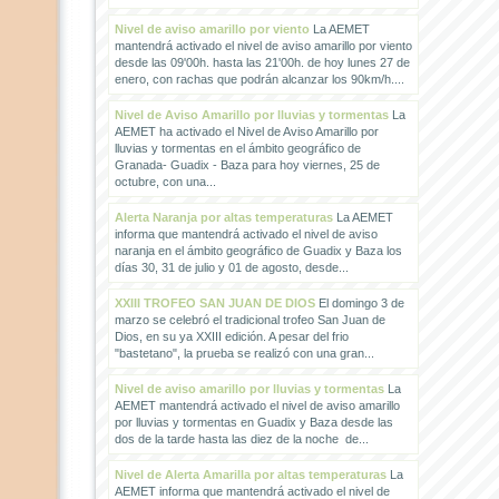
Nivel de aviso amarillo por viento
La AEMET
mantendrá activado el nivel de aviso amarillo por viento
desde las 09'00h. hasta las 21'00h. de hoy lunes 27 de
enero, con rachas que podrán alcanzar los 90km/h....
Nivel de Aviso Amarillo por lluvias y tormentas
La
AEMET ha activado el Nivel de Aviso Amarillo por
lluvias y tormentas en el ámbito geográfico de
Granada- Guadix - Baza para hoy viernes, 25 de
octubre, con una...
Alerta Naranja por altas temperaturas
La AEMET
informa que mantendrá activado el nivel de aviso
naranja en el ámbito geográfico de Guadix y Baza los
días 30, 31 de julio y 01 de agosto, desde...
XXIII TROFEO SAN JUAN DE DIOS
El domingo 3 de
marzo se celebró el tradicional trofeo San Juan de
Dios, en su ya XXIII edición. A pesar del frio
"bastetano", la prueba se realizó con una gran...
Nivel de aviso amarillo por lluvias y tormentas
La
AEMET mantendrá activado el nivel de aviso amarillo
por lluvias y tormentas en Guadix y Baza desde las
dos de la tarde hasta las diez de la noche de...
Nivel de Alerta Amarilla por altas temperaturas
La
AEMET informa que mantendrá activado el nivel de