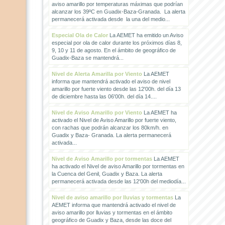
aviso amarillo por temperaturas máximas que podrían
alcanzar los 39ºC en Guadix-Baza-Granada. La alerta
permanecerá activada desde la una del medio...
Especial Ola de Calor
La AEMET ha emitido un Aviso
especial por ola de calor durante los próximos días 8,
9, 10 y 11 de agosto. En el ámbito de geográfico de
Guadix-Baza se mantendrá...
Nivel de Alerta Amarilla por Viento
La AEMET
informa que mantendrá activado el aviso de nivel
amarillo por fuerte viento desde las 12'00h. del día 13
de diciembre hasta las 06'00h. del día 14....
Nivel de Aviso Amarillo por Viento
La AEMET ha
activado el Nivel de Aviso Amarillo por fuerte viento,
con rachas que podrán alcanzar los 80km/h. en
Guadix y Baza- Granada. La alerta permanecerá
activada...
Nivel de Aviso Amarillo por tormentas
La AEMET
ha activado el Nivel de aviso Amarillo por tormentas en
la Cuenca del Genil, Guadix y Baza. La alerta
permanecerá activada desde las 12'00h del mediodía...
Nivel de aviso amarillo por lluvias y tormentas
La
AEMET informa que mantendrá activado el nivel de
aviso amarillo por lluvias y tormentas en el ámbito
geográfico de Guadix y Baza, desde las doce del