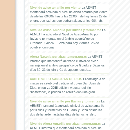
Nivel de aviso amarillo por viento
La AEMET
mantendrá activado el nivel de aviso amarillo por viento
desde las 09'00h. hasta las 21'00h. de hoy lunes 27 de
enero, con rachas que podrán alcanzar los 90km/h....
Nivel de Aviso Amarillo por lluvias y tormentas
La
AEMET ha activado el Nivel de Aviso Amarillo por
lluvias y tormentas en el ámbito geográfico de
Granada- Guadix - Baza para hoy viernes, 25 de
octubre, con una...
Alerta Naranja por altas temperaturas
La AEMET
informa que mantendrá activado el nivel de aviso
naranja en el ámbito geográfico de Guadix y Baza los
días 30, 31 de julio y 01 de agosto, desde...
XXIII TROFEO SAN JUAN DE DIOS
El domingo 3 de
marzo se celebró el tradicional trofeo San Juan de
Dios, en su ya XXIII edición. A pesar del frio
"bastetano", la prueba se realizó con una gran...
Nivel de aviso amarillo por lluvias y tormentas
La
AEMET mantendrá activado el nivel de aviso amarillo
por lluvias y tormentas en Guadix y Baza desde las
dos de la tarde hasta las diez de la noche de...
Nivel de Alerta Amarilla por altas temperaturas
La
AEMET informa que mantendrá activado el nivel de