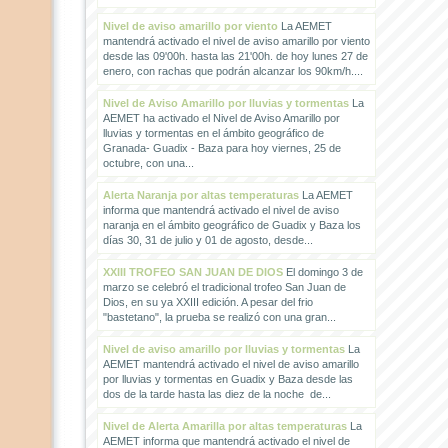
Nivel de aviso amarillo por viento
La AEMET
mantendrá activado el nivel de aviso amarillo por viento
desde las 09'00h. hasta las 21'00h. de hoy lunes 27 de
enero, con rachas que podrán alcanzar los 90km/h....
Nivel de Aviso Amarillo por lluvias y tormentas
La
AEMET ha activado el Nivel de Aviso Amarillo por
lluvias y tormentas en el ámbito geográfico de
Granada- Guadix - Baza para hoy viernes, 25 de
octubre, con una...
Alerta Naranja por altas temperaturas
La AEMET
informa que mantendrá activado el nivel de aviso
naranja en el ámbito geográfico de Guadix y Baza los
días 30, 31 de julio y 01 de agosto, desde...
XXIII TROFEO SAN JUAN DE DIOS
El domingo 3 de
marzo se celebró el tradicional trofeo San Juan de
Dios, en su ya XXIII edición. A pesar del frio
"bastetano", la prueba se realizó con una gran...
Nivel de aviso amarillo por lluvias y tormentas
La
AEMET mantendrá activado el nivel de aviso amarillo
por lluvias y tormentas en Guadix y Baza desde las
dos de la tarde hasta las diez de la noche de...
Nivel de Alerta Amarilla por altas temperaturas
La
AEMET informa que mantendrá activado el nivel de