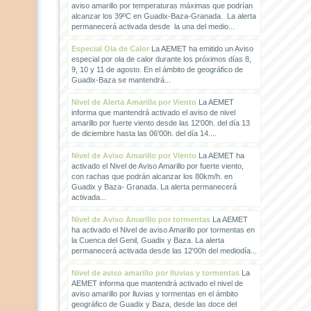
aviso amarillo por temperaturas máximas que podrían
alcanzar los 39ºC en Guadix-Baza-Granada. La alerta
permanecerá activada desde la una del medio...
Especial Ola de Calor
La AEMET ha emitido un Aviso
especial por ola de calor durante los próximos días 8,
9, 10 y 11 de agosto. En el ámbito de geográfico de
Guadix-Baza se mantendrá...
Nivel de Alerta Amarilla por Viento
La AEMET
informa que mantendrá activado el aviso de nivel
amarillo por fuerte viento desde las 12'00h. del día 13
de diciembre hasta las 06'00h. del día 14....
Nivel de Aviso Amarillo por Viento
La AEMET ha
activado el Nivel de Aviso Amarillo por fuerte viento,
con rachas que podrán alcanzar los 80km/h. en
Guadix y Baza- Granada. La alerta permanecerá
activada...
Nivel de Aviso Amarillo por tormentas
La AEMET
ha activado el Nivel de aviso Amarillo por tormentas en
la Cuenca del Genil, Guadix y Baza. La alerta
permanecerá activada desde las 12'00h del mediodía...
Nivel de aviso amarillo por lluvias y tormentas
La
AEMET informa que mantendrá activado el nivel de
aviso amarillo por lluvias y tormentas en el ámbito
geográfico de Guadix y Baza, desde las doce del