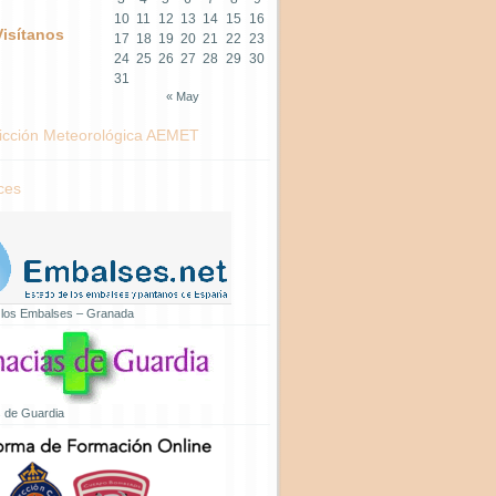
10
11
12
13
14
15
16
Visítanos
17
18
19
20
21
22
23
24
25
26
27
28
29
30
31
« May
icción Meteorológica AEMET
ces
 los Embalses – Granada
 de Guardia