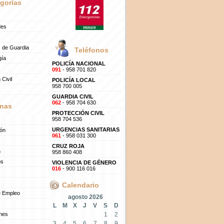
gorías
des
 de Guardia
Teléfonos
gía
POLICÍA NACIONAL
091
- 958 701 820
 Civil
POLICÍA LOCAL
958 700 005
GUARDIA CIVIL
062
- 958 704 630
nas
PROTECCIÓN CIVIL
958 704 536
URGENCIAS SANITARIAS
ión
061
- 958 031 300
CRUZ ROJA
n
958 860 408
os
VIOLENCIA DE GÉNERO
016
- 900 116 016
Calendario
e Empleo
agosto 2026
L
M
X
J
V
S
D
ones
1
2
3
4
5
6
7
8
9