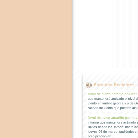
Entradas Recientes
Nivel de alerta naranja por vien
que mantendrá activado el nivel d
viento en ámbito geográfico de G
rachas de viento que pueden alcan
Nivel de aviso amarillo por lluv
informa que mantendrá activado el
lluvias desde las 15'ooh. hasta la
jueves 06 de marzo, pudiéndose
precipitación en...