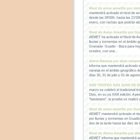
Nivel de aviso amarillo por vie
mantendrá activado el nivel de avi
desde las 09'00h. hasta las 21'00
enero, con rachas que podrán alc
Nivel de Aviso Amarillo por llu
AEMET ha activado el Nivel de Avi
lluvias y tormentas en el ámbito g
Granada- Guadix - Baza para hoy
octubre, con una...
Alerta Naranja por altas tempe
informa que mantendrá activado el
naranja en el ámbito geográfico 
días 30, 31 de julio y 01 de agosto
XXIII TROFEO SAN JUAN DE D
marzo se celebró el tradicional t
Dios, en su ya XXIII edición. A pes
"bastetano", la prueba se realizó 
Nivel de aviso amarillo por llu
AEMET mantendrá activado el nive
por lluvias y tormentas en Guadi
dos de la tarde hasta las diez de 
Nivel de Alerta Amarilla por al
AEMET informa que mantendrá act