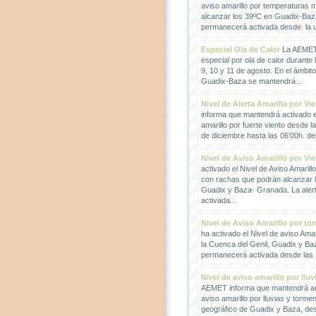
aviso amarillo por temperaturas
alcanzar los 39ºC en Guadix-Baz
permanecerá activada desde la un
Especial Ola de Calor
La AEMET 
especial por ola de calor durante 
9, 10 y 11 de agosto. En el ámbit
Guadix-Baza se mantendrá...
Nivel de Alerta Amarilla por Vi
informa que mantendrá activado el
amarillo por fuerte viento desde l
de diciembre hasta las 06'00h. del 
Nivel de Aviso Amarillo por Vi
activado el Nivel de Aviso Amarillo
con rachas que podrán alcanzar 
Guadix y Baza- Granada. La ale
activada...
Nivel de Aviso Amarillo por to
ha activado el Nivel de aviso Amar
la Cuenca del Genil, Guadix y Baz
permanecerá activada desde las 1
Nivel de aviso amarillo por llu
AEMET informa que mantendrá act
aviso amarillo por lluvias y torme
geográfico de Guadix y Baza, des