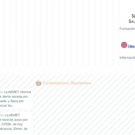
Formación
Informaci
Comentarios Recientes
to
La AEMET informa
e alerta naranja por
uadix y Baza por
zar los...
ias
La AEMET
 nivel de aviso por
s 23'59h. de hoy
 alcanzar 20mm. de