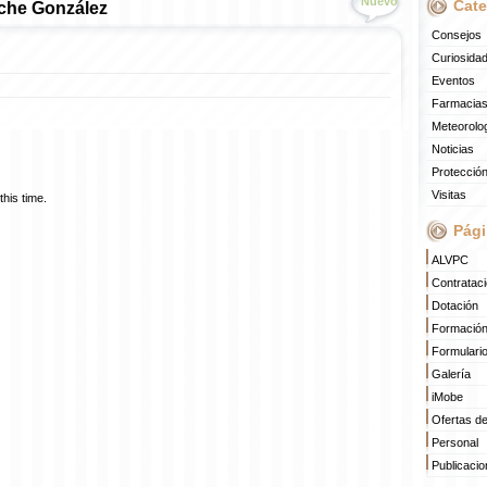
Nuevo
Cate
che González
Consejos
Curiosida
Eventos
Farmacias
Meteorolo
Noticias
Protección
Visitas
his time.
Pági
ALVPC
Contratac
Dotación
Formació
Formulari
Galería
iMobe
Ofertas d
Personal
Publicaci