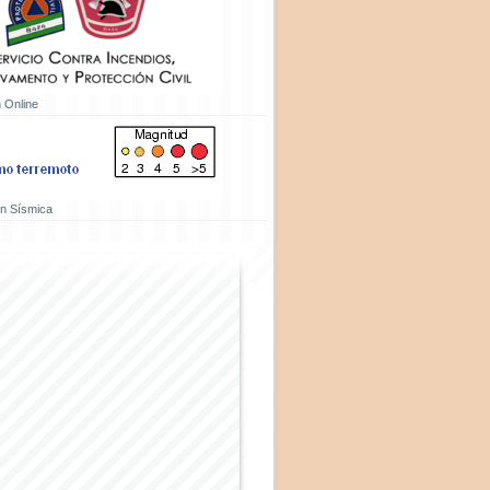
 Online
ón Sísmica