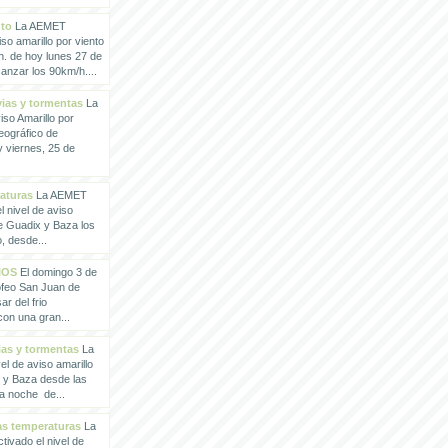
nto
La AEMET
so amarillo por viento
h. de hoy lunes 27 de
anzar los 90km/h....
vias y tormentas
La
so Amarillo por
eográfico de
 viernes, 25 de
raturas
La AEMET
 nivel de aviso
de Guadix y Baza los
, desde...
IOS
El domingo 3 de
rofeo San Juan de
ar del frio
con una gran...
vias y tormentas
La
l de aviso amarillo
x y Baza desde las
la noche de...
tas temperaturas
La
ivado el nivel de