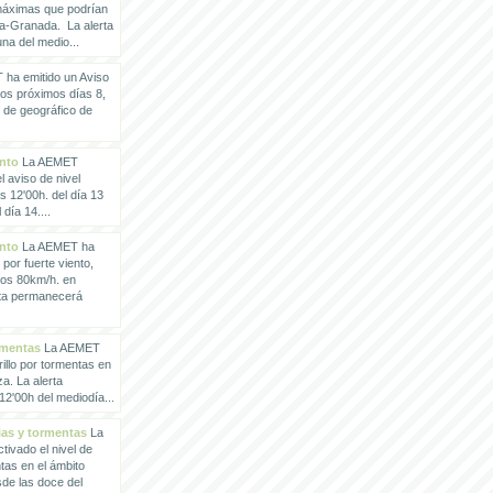
 máximas que podrían
a-Granada. La alerta
a del medio...
ha emitido un Aviso
los próximos días 8,
o de geográfico de
ento
La AEMET
 aviso de nivel
as 12'00h. del día 13
día 14....
ento
La AEMET ha
 por fuerte viento,
los 80km/h. en
rta permanecerá
rmentas
La AEMET
illo por tormentas en
a. La alerta
2'00h del mediodía...
vias y tormentas
La
ivado el nivel de
ntas en el ámbito
de las doce del