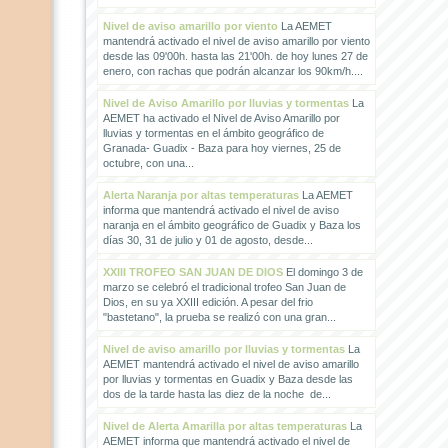
Nivel de aviso amarillo por viento
La AEMET
mantendrá activado el nivel de aviso amarillo por viento
desde las 09'00h. hasta las 21'00h. de hoy lunes 27 de
enero, con rachas que podrán alcanzar los 90km/h....
Nivel de Aviso Amarillo por lluvias y tormentas
La
AEMET ha activado el Nivel de Aviso Amarillo por
lluvias y tormentas en el ámbito geográfico de
Granada- Guadix - Baza para hoy viernes, 25 de
octubre, con una...
Alerta Naranja por altas temperaturas
La AEMET
informa que mantendrá activado el nivel de aviso
naranja en el ámbito geográfico de Guadix y Baza los
días 30, 31 de julio y 01 de agosto, desde...
XXIII TROFEO SAN JUAN DE DIOS
El domingo 3 de
marzo se celebró el tradicional trofeo San Juan de
Dios, en su ya XXIII edición. A pesar del frio
"bastetano", la prueba se realizó con una gran...
Nivel de aviso amarillo por lluvias y tormentas
La
AEMET mantendrá activado el nivel de aviso amarillo
por lluvias y tormentas en Guadix y Baza desde las
dos de la tarde hasta las diez de la noche de...
Nivel de Alerta Amarilla por altas temperaturas
La
AEMET informa que mantendrá activado el nivel de