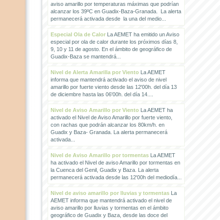
aviso amarillo por temperaturas máximas que podrían
alcanzar los 39ºC en Guadix-Baza-Granada. La alerta
permanecerá activada desde la una del medio...
Especial Ola de Calor
La AEMET ha emitido un Aviso
especial por ola de calor durante los próximos días 8,
9, 10 y 11 de agosto. En el ámbito de geográfico de
Guadix-Baza se mantendrá...
Nivel de Alerta Amarilla por Viento
La AEMET
informa que mantendrá activado el aviso de nivel
amarillo por fuerte viento desde las 12'00h. del día 13
de diciembre hasta las 06'00h. del día 14....
Nivel de Aviso Amarillo por Viento
La AEMET ha
activado el Nivel de Aviso Amarillo por fuerte viento,
con rachas que podrán alcanzar los 80km/h. en
Guadix y Baza- Granada. La alerta permanecerá
activada...
Nivel de Aviso Amarillo por tormentas
La AEMET
ha activado el Nivel de aviso Amarillo por tormentas en
la Cuenca del Genil, Guadix y Baza. La alerta
permanecerá activada desde las 12'00h del mediodía...
Nivel de aviso amarillo por lluvias y tormentas
La
AEMET informa que mantendrá activado el nivel de
aviso amarillo por lluvias y tormentas en el ámbito
geográfico de Guadix y Baza, desde las doce del