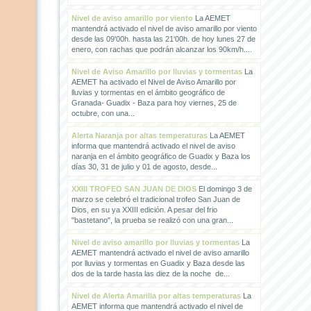
Nivel de aviso amarillo por viento
La AEMET
mantendrá activado el nivel de aviso amarillo por viento
desde las 09'00h. hasta las 21'00h. de hoy lunes 27 de
enero, con rachas que podrán alcanzar los 90km/h....
Nivel de Aviso Amarillo por lluvias y tormentas
La
AEMET ha activado el Nivel de Aviso Amarillo por
lluvias y tormentas en el ámbito geográfico de
Granada- Guadix - Baza para hoy viernes, 25 de
octubre, con una...
Alerta Naranja por altas temperaturas
La AEMET
informa que mantendrá activado el nivel de aviso
naranja en el ámbito geográfico de Guadix y Baza los
días 30, 31 de julio y 01 de agosto, desde...
XXIII TROFEO SAN JUAN DE DIOS
El domingo 3 de
marzo se celebró el tradicional trofeo San Juan de
Dios, en su ya XXIII edición. A pesar del frio
"bastetano", la prueba se realizó con una gran...
Nivel de aviso amarillo por lluvias y tormentas
La
AEMET mantendrá activado el nivel de aviso amarillo
por lluvias y tormentas en Guadix y Baza desde las
dos de la tarde hasta las diez de la noche de...
Nivel de Alerta Amarilla por altas temperaturas
La
AEMET informa que mantendrá activado el nivel de