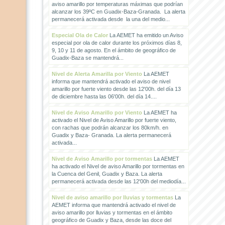
aviso amarillo por temperaturas máximas que podrían
alcanzar los 39ºC en Guadix-Baza-Granada. La alerta
permanecerá activada desde la una del medio...
Especial Ola de Calor
La AEMET ha emitido un Aviso
especial por ola de calor durante los próximos días 8,
9, 10 y 11 de agosto. En el ámbito de geográfico de
Guadix-Baza se mantendrá...
Nivel de Alerta Amarilla por Viento
La AEMET
informa que mantendrá activado el aviso de nivel
amarillo por fuerte viento desde las 12'00h. del día 13
de diciembre hasta las 06'00h. del día 14....
Nivel de Aviso Amarillo por Viento
La AEMET ha
activado el Nivel de Aviso Amarillo por fuerte viento,
con rachas que podrán alcanzar los 80km/h. en
Guadix y Baza- Granada. La alerta permanecerá
activada...
Nivel de Aviso Amarillo por tormentas
La AEMET
ha activado el Nivel de aviso Amarillo por tormentas en
la Cuenca del Genil, Guadix y Baza. La alerta
permanecerá activada desde las 12'00h del mediodía...
Nivel de aviso amarillo por lluvias y tormentas
La
AEMET informa que mantendrá activado el nivel de
aviso amarillo por lluvias y tormentas en el ámbito
geográfico de Guadix y Baza, desde las doce del