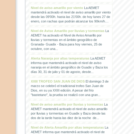
Nivel de aviso amarillo por viento
La AEMET
mantendrá activado el nivel de aviso amarillo por viento
desde las 09'00h. hasta las 21'00h. de hoy lunes 27 de
enero, con rachas que podrán alcanzar los 90km/h....
Nivel de Aviso Amarillo por lluvias y tormentas
La
AEMET ha activado el Nivel de Aviso Amarillo por
lluvias y tormentas en el ámbito geográfico de
Granada- Guadix - Baza para hoy viernes, 25 de
octubre, con una...
Alerta Naranja por altas temperaturas
La AEMET
informa que mantendrá activado el nivel de aviso
naranja en el ámbito geográfico de Guadix y Baza los
días 30, 31 de julio y 01 de agosto, desde...
XXIII TROFEO SAN JUAN DE DIOS
El domingo 3 de
marzo se celebró el tradicional trofeo San Juan de
Dios, en su ya XXIII edición. A pesar del frio
"bastetano", la prueba se realizó con una gran...
Nivel de aviso amarillo por lluvias y tormentas
La
AEMET mantendrá activado el nivel de aviso amarillo
por lluvias y tormentas en Guadix y Baza desde las
dos de la tarde hasta las diez de la noche de...
Nivel de Alerta Amarilla por altas temperaturas
La
AEMET informa que mantendrá activado el nivel de