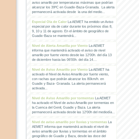
aviso amarillo por temperaturas máximas que podrían
alcanzar los 39ºC en Guadix-Baza-Granada. La alerta
permanecerá activada desde la una del medio...
Especial Ola de Calor
La AEMET ha emitido un Aviso
especial por ola de calor durante los próximos días 8,
9, 10 y 11 de agosto. En el ámbito de geográfico de
Guadix-Baza se mantendrá...
Nivel de Alerta Amarilla por Viento
La AEMET
informa que mantendrá activado el aviso de nivel
amarillo por fuerte viento desde las 12'00h. del día 13
de diciembre hasta las 06'00h. del día 14....
Nivel de Aviso Amarillo por Viento
La AEMET ha
activado el Nivel de Aviso Amarillo por fuerte viento,
con rachas que podrán alcanzar los 80km/h. en
Guadix y Baza- Granada. La alerta permanecerá
activada...
Nivel de Aviso Amarillo por tormentas
La AEMET
ha activado el Nivel de aviso Amarillo por tormentas en
la Cuenca del Genil, Guadix y Baza. La alerta
permanecerá activada desde las 12'00h del mediodía...
Nivel de aviso amarillo por lluvias y tormentas
La
AEMET informa que mantendrá activado el nivel de
aviso amarillo por lluvias y tormentas en el ámbito
geográfico de Guadix y Baza, desde las doce del