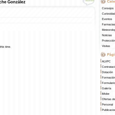
Nuevo
Cate
che González
Consejos
Curiosida
Eventos
Farmacias
Meteorolo
Noticias
Protección
Visitas
his time.
Pági
ALVPC
Contratac
Dotación
Formació
Formulari
Galería
iMobe
Ofertas d
Personal
Publicaci