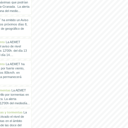
 máximas que podrían
a-Granada. La alerta
a del medio...
ha emitido un Aviso
los próximos días 8,
o de geográfico de
ento
La AEMET
 aviso de nivel
as 12'00h. del día 13
día 14....
ento
La AEMET ha
 por fuerte viento,
los 80km/h. en
rta permanecerá
rmentas
La AEMET
illo por tormentas en
a. La alerta
2'00h del mediodía...
vias y tormentas
La
ivado el nivel de
ntas en el ámbito
de las doce del