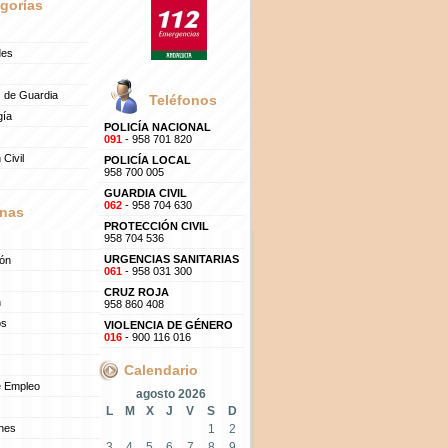
gorías
des
 de Guardia
Teléfonos
gía
POLICÍA NACIONAL
091
- 958 701 820
 Civil
POLICÍA LOCAL
958 700 005
GUARDIA CIVIL
062
- 958 704 630
nas
PROTECCIÓN CIVIL
958 704 536
URGENCIAS SANITARIAS
ión
061
- 958 031 300
CRUZ ROJA
n
958 860 408
os
VIOLENCIA DE GÉNERO
016
- 900 116 016
Calendario
e Empleo
agosto 2026
L
M
X
J
V
S
D
ones
1
2
3
4
5
6
7
8
9