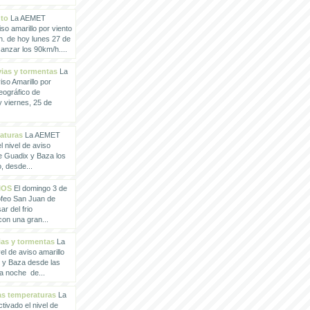
nto
La AEMET
so amarillo por viento
h. de hoy lunes 27 de
anzar los 90km/h....
vias y tormentas
La
so Amarillo por
eográfico de
 viernes, 25 de
raturas
La AEMET
 nivel de aviso
de Guadix y Baza los
, desde...
IOS
El domingo 3 de
rofeo San Juan de
ar del frio
con una gran...
vias y tormentas
La
l de aviso amarillo
x y Baza desde las
la noche de...
tas temperaturas
La
ivado el nivel de