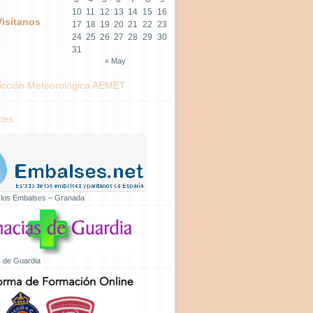
10
11
12
13
14
15
16
Visítanos
17
18
19
20
21
22
23
24
25
26
27
28
29
30
31
« May
icción Meteorológica AEMET
ces
 los Embalses – Granada
 de Guardia