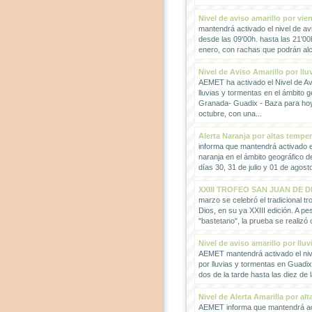
Nivel de aviso amarillo por vie
mantendrá activado el nivel de avi
desde las 09'00h. hasta las 21'00
enero, con rachas que podrán alc
Nivel de Aviso Amarillo por llu
AEMET ha activado el Nivel de Avi
lluvias y tormentas en el ámbito g
Granada- Guadix - Baza para hoy
octubre, con una...
Alerta Naranja por altas tempe
informa que mantendrá activado el
naranja en el ámbito geográfico 
días 30, 31 de julio y 01 de agosto
XXIII TROFEO SAN JUAN DE D
marzo se celebró el tradicional t
Dios, en su ya XXIII edición. A pes
"bastetano", la prueba se realizó 
Nivel de aviso amarillo por llu
AEMET mantendrá activado el nive
por lluvias y tormentas en Guadi
dos de la tarde hasta las diez de 
Nivel de Alerta Amarilla por al
AEMET informa que mantendrá act