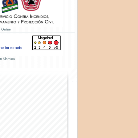
 Online
ón Sísmica