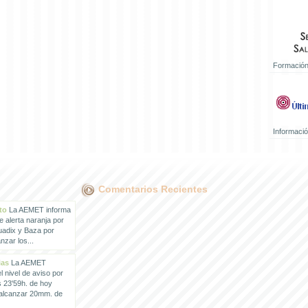
Formación
Informaci
Comentarios Recientes
to
La AEMET informa
e alerta naranja por
uadix y Baza por
zar los...
ias
La AEMET
 nivel de aviso por
s 23'59h. de hoy
 alcanzar 20mm. de