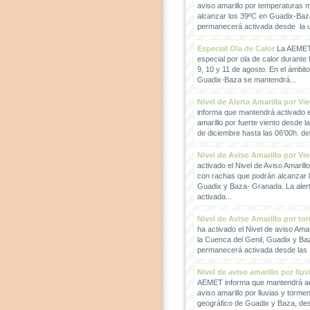
aviso amarillo por temperaturas
alcanzar los 39ºC en Guadix-Baz
permanecerá activada desde la un
Especial Ola de Calor
La AEMET 
especial por ola de calor durante 
9, 10 y 11 de agosto. En el ámbit
Guadix-Baza se mantendrá...
Nivel de Alerta Amarilla por Vi
informa que mantendrá activado el
amarillo por fuerte viento desde l
de diciembre hasta las 06'00h. del 
Nivel de Aviso Amarillo por Vi
activado el Nivel de Aviso Amarillo
con rachas que podrán alcanzar 
Guadix y Baza- Granada. La ale
activada...
Nivel de Aviso Amarillo por to
ha activado el Nivel de aviso Amar
la Cuenca del Genil, Guadix y Baz
permanecerá activada desde las 1
Nivel de aviso amarillo por llu
AEMET informa que mantendrá act
aviso amarillo por lluvias y torme
geográfico de Guadix y Baza, des