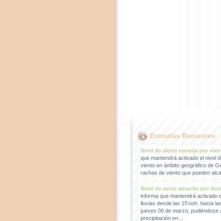
Entradas Recientes
Nivel de alerta naranja por vien
que mantendrá activado el nivel d
viento en ámbito geográfico de G
rachas de viento que pueden alcan
Nivel de aviso amarillo por lluv
informa que mantendrá activado el
lluvias desde las 15'ooh. hasta la
jueves 06 de marzo, pudiéndose
precipitación en...