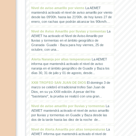
Nivel de aviso amarillo por viento
La AEMET
mantendrá activado el nivel de aviso amarillo por viento
desde las 09'00h. hasta las 21'00h. de hoy lunes 27 de
enero, con rachas que podrán alcanzar los 90km/h....
Nivel de Aviso Amarillo por lluvias y tormentas
La
AEMET ha activado el Nivel de Aviso Amarillo por
lluvias y tormentas en el ámbito geográfico de
Granada- Guadix - Baza para hoy viernes, 25 de
octubre, con una...
Alerta Naranja por altas temperaturas
La AEMET
informa que mantendrá activado el nivel de aviso
naranja en el ámbito geográfico de Guadix y Baza los
días 30, 31 de julio y 01 de agosto, desde...
XXIII TROFEO SAN JUAN DE DIOS
El domingo 3 de
marzo se celebró el tradicional trofeo San Juan de
Dios, en su ya XXIII edición. A pesar del frio
"bastetano", la prueba se realizó con una gran...
Nivel de aviso amarillo por lluvias y tormentas
La
AEMET mantendrá activado el nivel de aviso amarillo
por lluvias y tormentas en Guadix y Baza desde las
dos de la tarde hasta las diez de la noche de...
Nivel de Alerta Amarilla por altas temperaturas
La
AEMET informa que mantendrá activado el nivel de