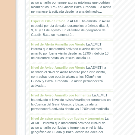
aviso amarillo por temperaturas máximas que podrían
alcanzar los 39ºC en Guadix-Baza-Granada. La alerta
permanecerá activada desde la una del medio...
Especial Ola de Calor
La AEMET ha emitido un Aviso
especial por ola de calor durante los próximos días 8,
9, 10 y 11 de agosto. En el ámbito de geográfico de
Guadix-Baza se mantendrá...
Nivel de Alerta Amarilla por Viento
La AEMET
informa que mantendrá activado el aviso de nivel
amarillo por fuerte viento desde las 12'00h. del día 13
de diciembre hasta las 06'00h. del día 14....
Nivel de Aviso Amarillo por Viento
La AEMET ha
activado el Nivel de Aviso Amarillo por fuerte viento,
con rachas que podrán alcanzar los 80km/h. en
Guadix y Baza- Granada. La alerta permanecerá
activada...
Nivel de Aviso Amarillo por tormentas
La AEMET
ha activado el Nivel de aviso Amarillo por tormentas en
la Cuenca del Genil, Guadix y Baza. La alerta
permanecerá activada desde las 12'00h del mediodía...
Nivel de aviso amarillo por lluvias y tormentas
La
AEMET informa que mantendrá activado el nivel de
aviso amarillo por lluvias y tormentas en el ámbito
geográfico de Guadix y Baza, desde las doce del