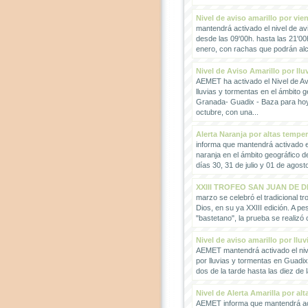
Nivel de aviso amarillo por vie
mantendrá activado el nivel de avi
desde las 09'00h. hasta las 21'00
enero, con rachas que podrán alc
Nivel de Aviso Amarillo por llu
AEMET ha activado el Nivel de Avi
lluvias y tormentas en el ámbito g
Granada- Guadix - Baza para hoy
octubre, con una...
Alerta Naranja por altas tempe
informa que mantendrá activado el
naranja en el ámbito geográfico 
días 30, 31 de julio y 01 de agosto
XXIII TROFEO SAN JUAN DE D
marzo se celebró el tradicional t
Dios, en su ya XXIII edición. A pes
"bastetano", la prueba se realizó 
Nivel de aviso amarillo por llu
AEMET mantendrá activado el nive
por lluvias y tormentas en Guadi
dos de la tarde hasta las diez de 
Nivel de Alerta Amarilla por al
AEMET informa que mantendrá act