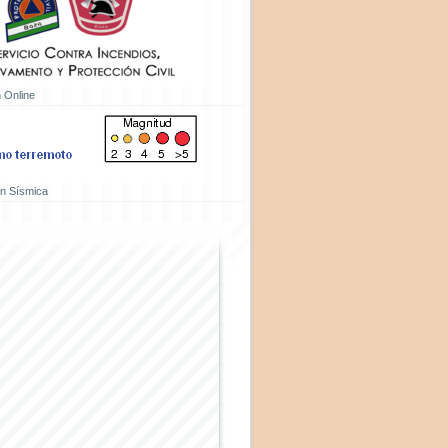
 Online
ón Sísmica