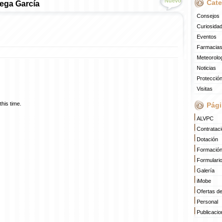
Nuevo
Cate
tega García
Consejos
Curiosida
Eventos
Farmacias
Meteorolo
Noticias
Protección
Visitas
his time.
Pági
ALVPC
Contratac
Dotación
Formació
Formulari
Galería
iMobe
Ofertas d
Personal
Publicaci