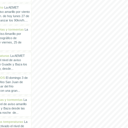
nto
La AEMET
so amarillo por viento
h. de hoy lunes 27 de
anzar los 90km/h....
vias y tormentas
La
so Amarillo por
eográfico de
 viernes, 25 de
raturas
La AEMET
 nivel de aviso
de Guadix y Baza los
, desde...
IOS
El domingo 3 de
rofeo San Juan de
ar del frio
con una gran...
vias y tormentas
La
l de aviso amarillo
x y Baza desde las
la noche de...
tas temperaturas
La
ivado el nivel de