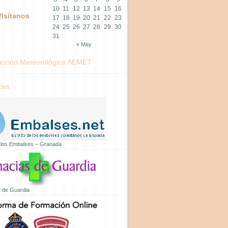
10
11
12
13
14
15
16
Visítanos
17
18
19
20
21
22
23
24
25
26
27
28
29
30
31
« May
icción Meteorológica AEMET
ces
 los Embalses – Granada
 de Guardia