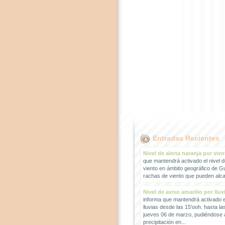
Entradas Recientes
Nivel de alerta naranja por vien
que mantendrá activado el nivel d
viento en ámbito geográfico de G
rachas de viento que pueden alcan
Nivel de aviso amarillo por lluv
informa que mantendrá activado el
lluvias desde las 15'ooh. hasta la
jueves 06 de marzo, pudiéndose
precipitación en...