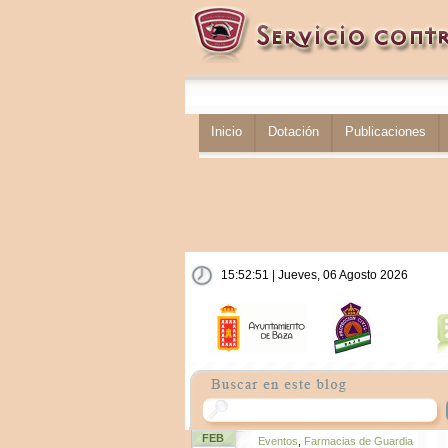
Inicio
Dotación
Publicaciones
15:52:51 | Jueves, 06 Agosto 2026
FEB
Eventos
,
Farmacias de Guardia