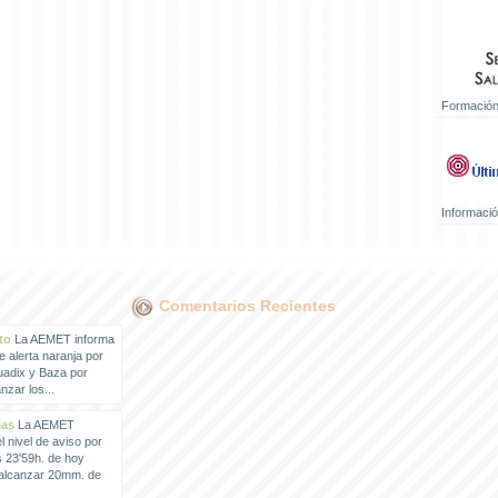
Formación
Informaci
Comentarios Recientes
to
La AEMET informa
e alerta naranja por
uadix y Baza por
zar los...
ias
La AEMET
 nivel de aviso por
s 23'59h. de hoy
 alcanzar 20mm. de