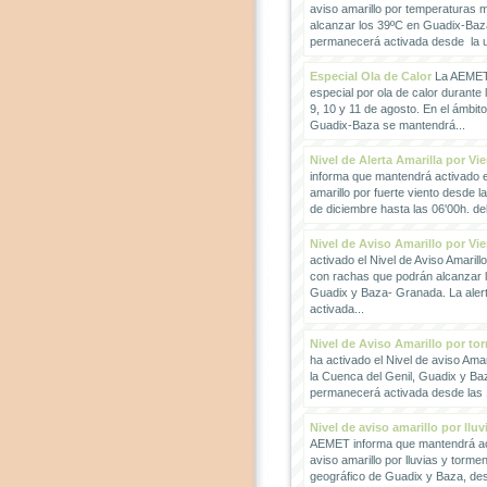
aviso amarillo por temperaturas
alcanzar los 39ºC en Guadix-Baz
permanecerá activada desde la un
Especial Ola de Calor
La AEMET 
especial por ola de calor durante 
9, 10 y 11 de agosto. En el ámbit
Guadix-Baza se mantendrá...
Nivel de Alerta Amarilla por Vi
informa que mantendrá activado el
amarillo por fuerte viento desde l
de diciembre hasta las 06'00h. del 
Nivel de Aviso Amarillo por Vi
activado el Nivel de Aviso Amarillo
con rachas que podrán alcanzar 
Guadix y Baza- Granada. La ale
activada...
Nivel de Aviso Amarillo por to
ha activado el Nivel de aviso Amar
la Cuenca del Genil, Guadix y Baz
permanecerá activada desde las 1
Nivel de aviso amarillo por llu
AEMET informa que mantendrá act
aviso amarillo por lluvias y torme
geográfico de Guadix y Baza, des