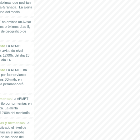
 máximas que podrían
a-Granada. La alerta
a del medio...
ha emitido un Aviso
los próximos días 8,
o de geográfico de
ento
La AEMET
 aviso de nivel
as 12'00h. del día 13
día 14....
ento
La AEMET ha
 por fuerte viento,
los 80km/h. en
rta permanecerá
rmentas
La AEMET
illo por tormentas en
a. La alerta
2'00h del mediodía...
vias y tormentas
La
ivado el nivel de
ntas en el ámbito
de las doce del