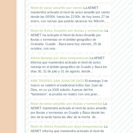
Nivel de aviso amarillo por viento
La AEMET
mantendrá activado el nivel de aviso amarillo por viento
desde las 09'00h. hasta las 21'00h. de hoy lunes 27 de
enero, con rachas que podrán alcanzar los 90km/h....
Nivel de Aviso Amarillo por lluvias y tormentas
La
AEMET ha activado el Nivel de Aviso Amarillo por
lluvias y tormentas en el ámbito geográfico de
Granada- Guadix - Baza para hoy viernes, 25 de
octubre, con una...
Alerta Naranja por altas temperaturas
La AEMET
informa que mantendrá activado el nivel de aviso
naranja en el ámbito geográfico de Guadix y Baza los
días 30, 31 de julio y 01 de agosto, desde...
XXIII TROFEO SAN JUAN DE DIOS
El domingo 3 de
marzo se celebró el tradicional trofeo San Juan de
Dios, en su ya XXIII edición. A pesar del frio
"bastetano", la prueba se realizó con una gran...
Nivel de aviso amarillo por lluvias y tormentas
La
AEMET mantendrá activado el nivel de aviso amarillo
por lluvias y tormentas en Guadix y Baza desde las
dos de la tarde hasta las diez de la noche de...
Nivel de Alerta Amarilla por altas temperaturas
La
AEMET informa que mantendrá activado el nivel de