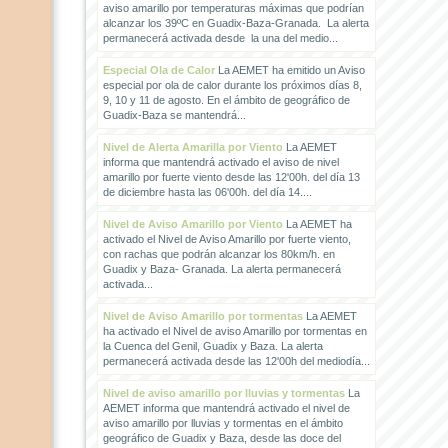
aviso amarillo por temperaturas máximas que podrían
alcanzar los 39ºC en Guadix-Baza-Granada. La alerta
permanecerá activada desde la una del medio...
Especial Ola de Calor
La AEMET ha emitido un Aviso
especial por ola de calor durante los próximos días 8,
9, 10 y 11 de agosto. En el ámbito de geográfico de
Guadix-Baza se mantendrá...
Nivel de Alerta Amarilla por Viento
La AEMET
informa que mantendrá activado el aviso de nivel
amarillo por fuerte viento desde las 12'00h. del día 13
de diciembre hasta las 06'00h. del día 14....
Nivel de Aviso Amarillo por Viento
La AEMET ha
activado el Nivel de Aviso Amarillo por fuerte viento,
con rachas que podrán alcanzar los 80km/h. en
Guadix y Baza- Granada. La alerta permanecerá
activada...
Nivel de Aviso Amarillo por tormentas
La AEMET
ha activado el Nivel de aviso Amarillo por tormentas en
la Cuenca del Genil, Guadix y Baza. La alerta
permanecerá activada desde las 12'00h del mediodía...
Nivel de aviso amarillo por lluvias y tormentas
La
AEMET informa que mantendrá activado el nivel de
aviso amarillo por lluvias y tormentas en el ámbito
geográfico de Guadix y Baza, desde las doce del