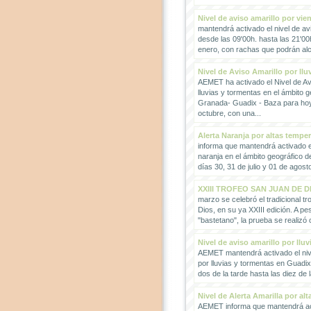
Nivel de aviso amarillo por vie
mantendrá activado el nivel de avi
desde las 09'00h. hasta las 21'00
enero, con rachas que podrán alc
Nivel de Aviso Amarillo por llu
AEMET ha activado el Nivel de Avi
lluvias y tormentas en el ámbito g
Granada- Guadix - Baza para hoy
octubre, con una...
Alerta Naranja por altas tempe
informa que mantendrá activado el
naranja en el ámbito geográfico 
días 30, 31 de julio y 01 de agosto
XXIII TROFEO SAN JUAN DE D
marzo se celebró el tradicional t
Dios, en su ya XXIII edición. A pes
"bastetano", la prueba se realizó 
Nivel de aviso amarillo por llu
AEMET mantendrá activado el nive
por lluvias y tormentas en Guadi
dos de la tarde hasta las diez de 
Nivel de Alerta Amarilla por al
AEMET informa que mantendrá act