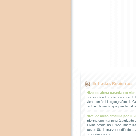
Entradas Recientes
Nivel de alerta naranja por vien
que mantendrá activado el nivel d
viento en ámbito geográfico de G
rachas de viento que pueden alcan
Nivel de aviso amarillo por lluv
informa que mantendrá activado el
lluvias desde las 15'ooh. hasta la
jueves 06 de marzo, pudiéndose
precipitación en...