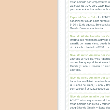
aviso amarillo por temperaturas
alcanzar los 39ºC en Guadix-Baz
permanecerá activada desde la un
Especial Ola de Calor
La AEMET 
especial por ola de calor durante 
9, 10 y 11 de agosto. En el ámbit
Guadix-Baza se mantendrá...
Nivel de Alerta Amarilla por Vi
informa que mantendrá activado el
amarillo por fuerte viento desde l
de diciembre hasta las 06'00h. del 
Nivel de Aviso Amarillo por Vi
activado el Nivel de Aviso Amarillo
con rachas que podrán alcanzar 
Guadix y Baza- Granada. La ale
activada...
Nivel de Aviso Amarillo por to
ha activado el Nivel de aviso Amar
la Cuenca del Genil, Guadix y Baz
permanecerá activada desde las 1
Nivel de aviso amarillo por llu
AEMET informa que mantendrá act
aviso amarillo por lluvias y torme
geográfico de Guadix y Baza, des