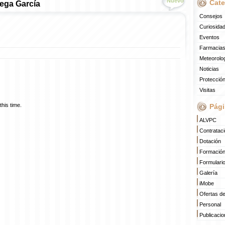
Nuevo
Cate
tega García
Consejos
Curiosida
Eventos
Farmacias
Meteorolo
Noticias
Protección
Visitas
his time.
Pági
ALVPC
Contratac
Dotación
Formació
Formulari
Galería
iMobe
Ofertas d
Personal
Publicaci