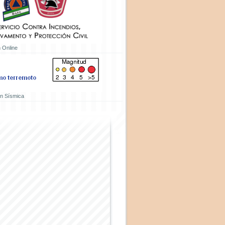
 Online
ón Sísmica