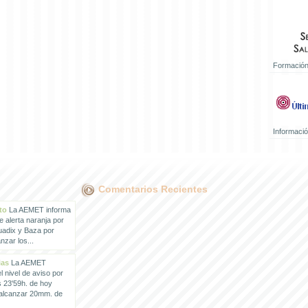
Formación
Informaci
Comentarios Recientes
to
La AEMET informa
e alerta naranja por
uadix y Baza por
zar los...
ias
La AEMET
 nivel de aviso por
s 23'59h. de hoy
 alcanzar 20mm. de