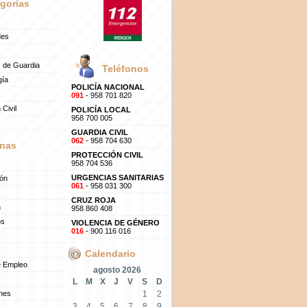
gorías
des
 de Guardia
Teléfonos
gía
POLICÍA NACIONAL
091
- 958 701 820
 Civil
POLICÍA LOCAL
958 700 005
GUARDIA CIVIL
062
- 958 704 630
nas
PROTECCIÓN CIVIL
958 704 536
URGENCIAS SANITARIAS
ión
061
- 958 031 300
CRUZ ROJA
n
958 860 408
os
VIOLENCIA DE GÉNERO
016
- 900 116 016
Calendario
e Empleo
agosto 2026
L
M
X
J
V
S
D
ones
1
2
3
4
5
6
7
8
9