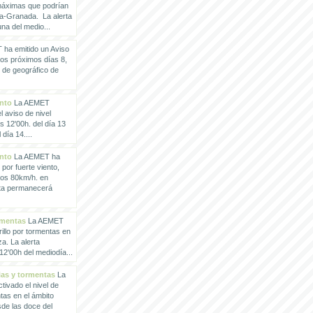
 máximas que podrían
a-Granada. La alerta
a del medio...
ha emitido un Aviso
los próximos días 8,
o de geográfico de
ento
La AEMET
 aviso de nivel
as 12'00h. del día 13
día 14....
ento
La AEMET ha
 por fuerte viento,
los 80km/h. en
rta permanecerá
rmentas
La AEMET
illo por tormentas en
a. La alerta
2'00h del mediodía...
vias y tormentas
La
ivado el nivel de
ntas en el ámbito
de las doce del