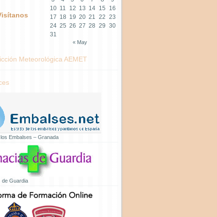
10
11
12
13
14
15
16
Visítanos
17
18
19
20
21
22
23
24
25
26
27
28
29
30
31
« May
icción Meteorológica AEMET
ces
 los Embalses – Granada
 de Guardia