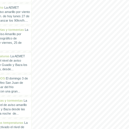
nto
La AEMET
so amarillo por viento
h. de hoy lunes 27 de
anzar los 90km/h....
vias y tormentas
La
so Amarillo por
eográfico de
 viernes, 25 de
raturas
La AEMET
 nivel de aviso
de Guadix y Baza los
, desde...
IOS
El domingo 3 de
rofeo San Juan de
ar del frio
con una gran...
vias y tormentas
La
l de aviso amarillo
x y Baza desde las
la noche de...
tas temperaturas
La
ivado el nivel de