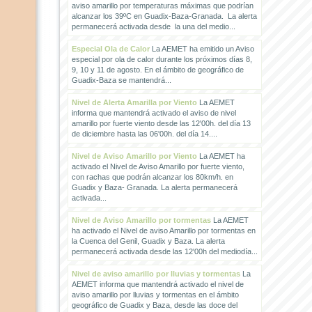
aviso amarillo por temperaturas máximas que podrían
alcanzar los 39ºC en Guadix-Baza-Granada. La alerta
permanecerá activada desde la una del medio...
Especial Ola de Calor
La AEMET ha emitido un Aviso
especial por ola de calor durante los próximos días 8,
9, 10 y 11 de agosto. En el ámbito de geográfico de
Guadix-Baza se mantendrá...
Nivel de Alerta Amarilla por Viento
La AEMET
informa que mantendrá activado el aviso de nivel
amarillo por fuerte viento desde las 12'00h. del día 13
de diciembre hasta las 06'00h. del día 14....
Nivel de Aviso Amarillo por Viento
La AEMET ha
activado el Nivel de Aviso Amarillo por fuerte viento,
con rachas que podrán alcanzar los 80km/h. en
Guadix y Baza- Granada. La alerta permanecerá
activada...
Nivel de Aviso Amarillo por tormentas
La AEMET
ha activado el Nivel de aviso Amarillo por tormentas en
la Cuenca del Genil, Guadix y Baza. La alerta
permanecerá activada desde las 12'00h del mediodía...
Nivel de aviso amarillo por lluvias y tormentas
La
AEMET informa que mantendrá activado el nivel de
aviso amarillo por lluvias y tormentas en el ámbito
geográfico de Guadix y Baza, desde las doce del