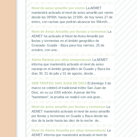
Nivel de aviso amarillo por viento
La AEMET
mantendrá activado el nivel de aviso amarillo por viento
desde las 09'00h. hasta las 21'00h. de hoy lunes 27 de
enero, con rachas que podrán alcanzar los 90km/h....
Nivel de Aviso Amarillo por lluvias y tormentas
La
AEMET ha activado el Nivel de Aviso Amarillo por
lluvias y tormentas en el ámbito geográfico de
Granada- Guadix - Baza para hoy viernes, 25 de
octubre, con una...
Alerta Naranja por altas temperaturas
La AEMET
informa que mantendrá activado el nivel de aviso
naranja en el ámbito geográfico de Guadix y Baza los
días 30, 31 de julio y 01 de agosto, desde...
XXIII TROFEO SAN JUAN DE DIOS
El domingo 3 de
marzo se celebró el tradicional trofeo San Juan de
Dios, en su ya XXIII edición. A pesar del frio
"bastetano", la prueba se realizó con una gran...
Nivel de aviso amarillo por lluvias y tormentas
La
AEMET mantendrá activado el nivel de aviso amarillo
por lluvias y tormentas en Guadix y Baza desde las
dos de la tarde hasta las diez de la noche de...
Nivel de Alerta Amarilla por altas temperaturas
La
AEMET informa que mantendrá activado el nivel de