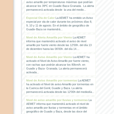
aviso amarillo por temperaturas máximas que podrían
alcanzar los 39ºC en Guadix-Baza-Granada. La alerta
permanecerá activada desde la una del medio...
Especial Ola de Calor
La AEMET ha emitido un Aviso
especial por ola de calor durante los próximos días 8,
9, 10 y 11 de agosto. En el ámbito de geográfico de
Guadix-Baza se mantendrá...
Nivel de Alerta Amarilla por Viento
La AEMET
informa que mantendrá activado el aviso de nivel
amarillo por fuerte viento desde las 12'00h. del día 13
de diciembre hasta las 06'00h. del día 14....
Nivel de Aviso Amarillo por Viento
La AEMET ha
activado el Nivel de Aviso Amarillo por fuerte viento,
con rachas que podrán alcanzar los 80km/h. en
Guadix y Baza- Granada. La alerta permanecerá
activada...
Nivel de Aviso Amarillo por tormentas
La AEMET
ha activado el Nivel de aviso Amarillo por tormentas en
la Cuenca del Genil, Guadix y Baza. La alerta
permanecerá activada desde las 12'00h del mediodía...
Nivel de aviso amarillo por lluvias y tormentas
La
AEMET informa que mantendrá activado el nivel de
aviso amarillo por lluvias y tormentas en el ámbito
geográfico de Guadix y Baza, desde las doce del