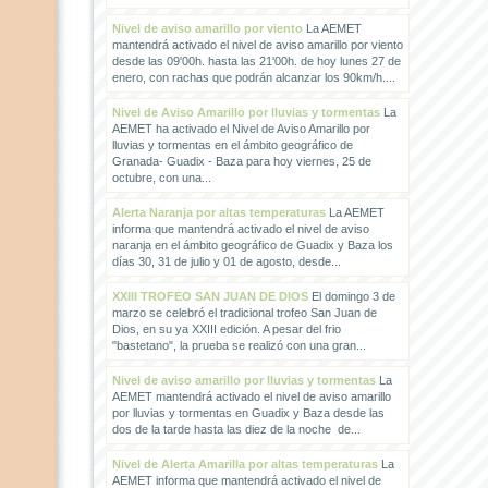
Nivel de aviso amarillo por viento
La AEMET
mantendrá activado el nivel de aviso amarillo por viento
desde las 09'00h. hasta las 21'00h. de hoy lunes 27 de
enero, con rachas que podrán alcanzar los 90km/h....
Nivel de Aviso Amarillo por lluvias y tormentas
La
AEMET ha activado el Nivel de Aviso Amarillo por
lluvias y tormentas en el ámbito geográfico de
Granada- Guadix - Baza para hoy viernes, 25 de
octubre, con una...
Alerta Naranja por altas temperaturas
La AEMET
informa que mantendrá activado el nivel de aviso
naranja en el ámbito geográfico de Guadix y Baza los
días 30, 31 de julio y 01 de agosto, desde...
XXIII TROFEO SAN JUAN DE DIOS
El domingo 3 de
marzo se celebró el tradicional trofeo San Juan de
Dios, en su ya XXIII edición. A pesar del frio
"bastetano", la prueba se realizó con una gran...
Nivel de aviso amarillo por lluvias y tormentas
La
AEMET mantendrá activado el nivel de aviso amarillo
por lluvias y tormentas en Guadix y Baza desde las
dos de la tarde hasta las diez de la noche de...
Nivel de Alerta Amarilla por altas temperaturas
La
AEMET informa que mantendrá activado el nivel de