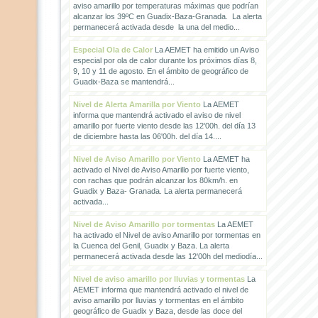
aviso amarillo por temperaturas máximas que podrían
alcanzar los 39ºC en Guadix-Baza-Granada. La alerta
permanecerá activada desde la una del medio...
Especial Ola de Calor
La AEMET ha emitido un Aviso
especial por ola de calor durante los próximos días 8,
9, 10 y 11 de agosto. En el ámbito de geográfico de
Guadix-Baza se mantendrá...
Nivel de Alerta Amarilla por Viento
La AEMET
informa que mantendrá activado el aviso de nivel
amarillo por fuerte viento desde las 12'00h. del día 13
de diciembre hasta las 06'00h. del día 14....
Nivel de Aviso Amarillo por Viento
La AEMET ha
activado el Nivel de Aviso Amarillo por fuerte viento,
con rachas que podrán alcanzar los 80km/h. en
Guadix y Baza- Granada. La alerta permanecerá
activada...
Nivel de Aviso Amarillo por tormentas
La AEMET
ha activado el Nivel de aviso Amarillo por tormentas en
la Cuenca del Genil, Guadix y Baza. La alerta
permanecerá activada desde las 12'00h del mediodía...
Nivel de aviso amarillo por lluvias y tormentas
La
AEMET informa que mantendrá activado el nivel de
aviso amarillo por lluvias y tormentas en el ámbito
geográfico de Guadix y Baza, desde las doce del