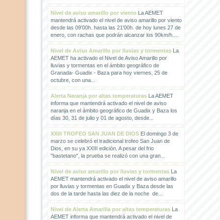
Nivel de aviso amarillo por viento
La AEMET
mantendrá activado el nivel de aviso amarillo por viento
desde las 09'00h. hasta las 21'00h. de hoy lunes 27 de
enero, con rachas que podrán alcanzar los 90km/h....
Nivel de Aviso Amarillo por lluvias y tormentas
La
AEMET ha activado el Nivel de Aviso Amarillo por
lluvias y tormentas en el ámbito geográfico de
Granada- Guadix - Baza para hoy viernes, 25 de
octubre, con una...
Alerta Naranja por altas temperaturas
La AEMET
informa que mantendrá activado el nivel de aviso
naranja en el ámbito geográfico de Guadix y Baza los
días 30, 31 de julio y 01 de agosto, desde...
XXIII TROFEO SAN JUAN DE DIOS
El domingo 3 de
marzo se celebró el tradicional trofeo San Juan de
Dios, en su ya XXIII edición. A pesar del frio
"bastetano", la prueba se realizó con una gran...
Nivel de aviso amarillo por lluvias y tormentas
La
AEMET mantendrá activado el nivel de aviso amarillo
por lluvias y tormentas en Guadix y Baza desde las
dos de la tarde hasta las diez de la noche de...
Nivel de Alerta Amarilla por altas temperaturas
La
AEMET informa que mantendrá activado el nivel de