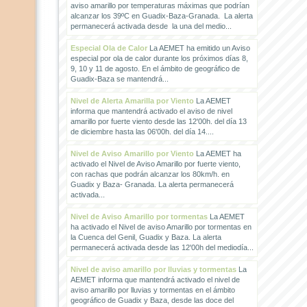
aviso amarillo por temperaturas máximas que podrían
alcanzar los 39ºC en Guadix-Baza-Granada. La alerta
permanecerá activada desde la una del medio...
Especial Ola de Calor
La AEMET ha emitido un Aviso
especial por ola de calor durante los próximos días 8,
9, 10 y 11 de agosto. En el ámbito de geográfico de
Guadix-Baza se mantendrá...
Nivel de Alerta Amarilla por Viento
La AEMET
informa que mantendrá activado el aviso de nivel
amarillo por fuerte viento desde las 12'00h. del día 13
de diciembre hasta las 06'00h. del día 14....
Nivel de Aviso Amarillo por Viento
La AEMET ha
activado el Nivel de Aviso Amarillo por fuerte viento,
con rachas que podrán alcanzar los 80km/h. en
Guadix y Baza- Granada. La alerta permanecerá
activada...
Nivel de Aviso Amarillo por tormentas
La AEMET
ha activado el Nivel de aviso Amarillo por tormentas en
la Cuenca del Genil, Guadix y Baza. La alerta
permanecerá activada desde las 12'00h del mediodía...
Nivel de aviso amarillo por lluvias y tormentas
La
AEMET informa que mantendrá activado el nivel de
aviso amarillo por lluvias y tormentas en el ámbito
geográfico de Guadix y Baza, desde las doce del