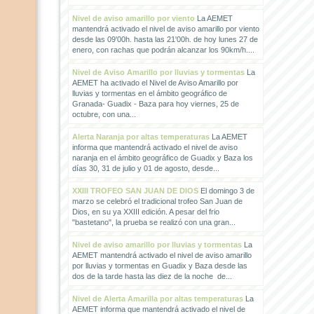
Nivel de aviso amarillo por viento
La AEMET
mantendrá activado el nivel de aviso amarillo por viento
desde las 09'00h. hasta las 21'00h. de hoy lunes 27 de
enero, con rachas que podrán alcanzar los 90km/h....
Nivel de Aviso Amarillo por lluvias y tormentas
La
AEMET ha activado el Nivel de Aviso Amarillo por
lluvias y tormentas en el ámbito geográfico de
Granada- Guadix - Baza para hoy viernes, 25 de
octubre, con una...
Alerta Naranja por altas temperaturas
La AEMET
informa que mantendrá activado el nivel de aviso
naranja en el ámbito geográfico de Guadix y Baza los
días 30, 31 de julio y 01 de agosto, desde...
XXIII TROFEO SAN JUAN DE DIOS
El domingo 3 de
marzo se celebró el tradicional trofeo San Juan de
Dios, en su ya XXIII edición. A pesar del frio
"bastetano", la prueba se realizó con una gran...
Nivel de aviso amarillo por lluvias y tormentas
La
AEMET mantendrá activado el nivel de aviso amarillo
por lluvias y tormentas en Guadix y Baza desde las
dos de la tarde hasta las diez de la noche de...
Nivel de Alerta Amarilla por altas temperaturas
La
AEMET informa que mantendrá activado el nivel de