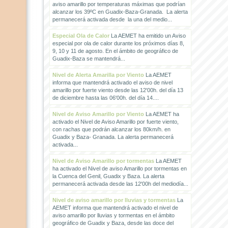
aviso amarillo por temperaturas máximas que podrían
alcanzar los 39ºC en Guadix-Baza-Granada. La alerta
permanecerá activada desde la una del medio...
Especial Ola de Calor
La AEMET ha emitido un Aviso
especial por ola de calor durante los próximos días 8,
9, 10 y 11 de agosto. En el ámbito de geográfico de
Guadix-Baza se mantendrá...
Nivel de Alerta Amarilla por Viento
La AEMET
informa que mantendrá activado el aviso de nivel
amarillo por fuerte viento desde las 12'00h. del día 13
de diciembre hasta las 06'00h. del día 14....
Nivel de Aviso Amarillo por Viento
La AEMET ha
activado el Nivel de Aviso Amarillo por fuerte viento,
con rachas que podrán alcanzar los 80km/h. en
Guadix y Baza- Granada. La alerta permanecerá
activada...
Nivel de Aviso Amarillo por tormentas
La AEMET
ha activado el Nivel de aviso Amarillo por tormentas en
la Cuenca del Genil, Guadix y Baza. La alerta
permanecerá activada desde las 12'00h del mediodía...
Nivel de aviso amarillo por lluvias y tormentas
La
AEMET informa que mantendrá activado el nivel de
aviso amarillo por lluvias y tormentas en el ámbito
geográfico de Guadix y Baza, desde las doce del