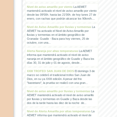
Nivel de aviso amarillo por viento
La AEMET
mantendrá activado el nivel de aviso amarillo por viento
desde las 09'00h. hasta las 21'00h. de hoy lunes 27 de
enero, con rachas que podrán alcanzar los 90km/h....
Nivel de Aviso Amarillo por lluvias y tormentas
La
AEMET ha activado el Nivel de Aviso Amarillo por
lluvias y tormentas en el ámbito geográfico de
Granada- Guadix - Baza para hoy viernes, 25 de
octubre, con una...
Alerta Naranja por altas temperaturas
La AEMET
informa que mantendrá activado el nivel de aviso
naranja en el ámbito geográfico de Guadix y Baza los
días 30, 31 de julio y 01 de agosto, desde...
XXIII TROFEO SAN JUAN DE DIOS
El domingo 3 de
marzo se celebró el tradicional trofeo San Juan de
Dios, en su ya XXIII edición. A pesar del frio
"bastetano", la prueba se realizó con una gran...
Nivel de aviso amarillo por lluvias y tormentas
La
AEMET mantendrá activado el nivel de aviso amarillo
por lluvias y tormentas en Guadix y Baza desde las
dos de la tarde hasta las diez de la noche de...
Nivel de Alerta Amarilla por altas temperaturas
La
AEMET informa que mantendrá activado el nivel de