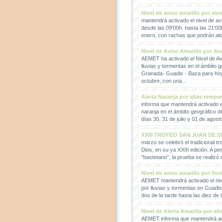
Nivel de aviso amarillo por vie
mantendrá activado el nivel de avi
desde las 09'00h. hasta las 21'00
enero, con rachas que podrán alc
Nivel de Aviso Amarillo por llu
AEMET ha activado el Nivel de Avi
lluvias y tormentas en el ámbito g
Granada- Guadix - Baza para hoy
octubre, con una...
Alerta Naranja por altas tempe
informa que mantendrá activado el
naranja en el ámbito geográfico 
días 30, 31 de julio y 01 de agosto
XXIII TROFEO SAN JUAN DE D
marzo se celebró el tradicional t
Dios, en su ya XXIII edición. A pes
"bastetano", la prueba se realizó 
Nivel de aviso amarillo por llu
AEMET mantendrá activado el nive
por lluvias y tormentas en Guadi
dos de la tarde hasta las diez de 
Nivel de Alerta Amarilla por al
AEMET informa que mantendrá act