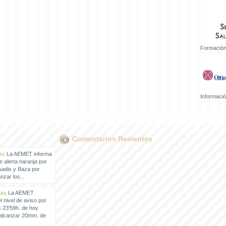
Formación
Informaci
Comentarios Recientes
to
La AEMET informa
e alerta naranja por
uadix y Baza por
zar los...
ias
La AEMET
 nivel de aviso por
s 23'59h. de hoy
 alcanzar 20mm. de