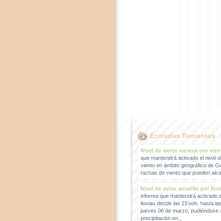
Entradas Recientes
Nivel de alerta naranja por vien
que mantendrá activado el nivel d
viento en ámbito geográfico de G
rachas de viento que pueden alcan
Nivel de aviso amarillo por lluv
informa que mantendrá activado el
lluvias desde las 15'ooh. hasta la
jueves 06 de marzo, pudiéndose
precipitación en...