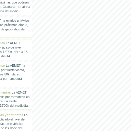
 máximas que podrían
a-Granada. La alerta
a del medio...
ha emitido un Aviso
los próximos días 8,
o de geográfico de
ento
La AEMET
 aviso de nivel
as 12'00h. del día 13
día 14....
ento
La AEMET ha
 por fuerte viento,
los 80km/h. en
rta permanecerá
rmentas
La AEMET
illo por tormentas en
a. La alerta
2'00h del mediodía...
vias y tormentas
La
ivado el nivel de
ntas en el ámbito
de las doce del