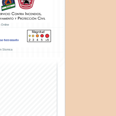
 Online
ón Sísmica