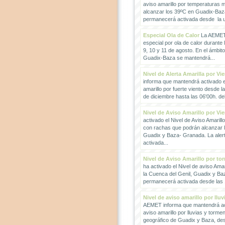
aviso amarillo por temperaturas
alcanzar los 39ºC en Guadix-Baz
permanecerá activada desde la un
Especial Ola de Calor
La AEMET 
especial por ola de calor durante 
9, 10 y 11 de agosto. En el ámbit
Guadix-Baza se mantendrá...
Nivel de Alerta Amarilla por Vi
informa que mantendrá activado el
amarillo por fuerte viento desde l
de diciembre hasta las 06'00h. del 
Nivel de Aviso Amarillo por Vi
activado el Nivel de Aviso Amarillo
con rachas que podrán alcanzar 
Guadix y Baza- Granada. La ale
activada...
Nivel de Aviso Amarillo por to
ha activado el Nivel de aviso Amar
la Cuenca del Genil, Guadix y Baz
permanecerá activada desde las 1
Nivel de aviso amarillo por llu
AEMET informa que mantendrá act
aviso amarillo por lluvias y torme
geográfico de Guadix y Baza, des