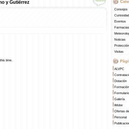
Nuevo
Cate
o y Gutiérrez
Consejos
Curiosida
Eventos
Farmacias
Meteorolo
Noticias
Protección
Visitas
his time.
Pági
ALVPC
Contratac
Dotación
Formació
Formulari
Galería
iMobe
Ofertas d
Personal
Publicaci