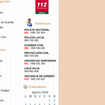
gorías
des
 de Guardia
Teléfonos
gía
POLICÍA NACIONAL
091
- 958 701 820
 Civil
POLICÍA LOCAL
958 700 005
GUARDIA CIVIL
062
- 958 704 630
nas
PROTECCIÓN CIVIL
958 704 536
URGENCIAS SANITARIAS
ión
061
- 958 031 300
CRUZ ROJA
n
958 860 408
os
VIOLENCIA DE GÉNERO
016
- 900 116 016
Calendario
e Empleo
agosto 2026
L
M
X
J
V
S
D
ones
1
2
3
4
5
6
7
8
9