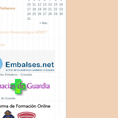
10
11
12
13
14
15
16
Visítanos
17
18
19
20
21
22
23
24
25
26
27
28
29
30
31
« May
icción Meteorológica AEMET
ces
 los Embalses – Granada
 de Guardia