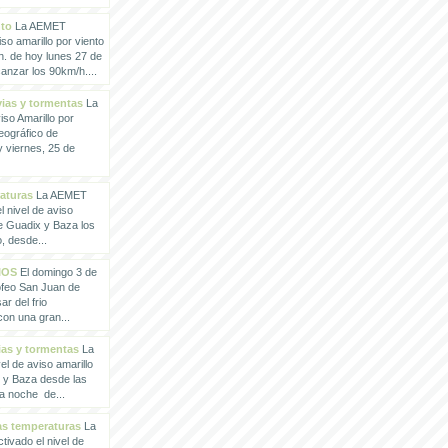
nto
La AEMET
so amarillo por viento
h. de hoy lunes 27 de
anzar los 90km/h....
vias y tormentas
La
so Amarillo por
eográfico de
 viernes, 25 de
raturas
La AEMET
 nivel de aviso
de Guadix y Baza los
, desde...
IOS
El domingo 3 de
rofeo San Juan de
ar del frio
con una gran...
vias y tormentas
La
l de aviso amarillo
x y Baza desde las
la noche de...
tas temperaturas
La
ivado el nivel de