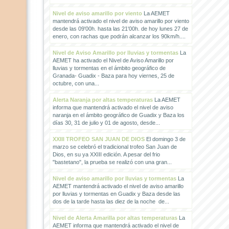
Nivel de aviso amarillo por viento
La AEMET
mantendrá activado el nivel de aviso amarillo por viento
desde las 09'00h. hasta las 21'00h. de hoy lunes 27 de
enero, con rachas que podrán alcanzar los 90km/h....
Nivel de Aviso Amarillo por lluvias y tormentas
La
AEMET ha activado el Nivel de Aviso Amarillo por
lluvias y tormentas en el ámbito geográfico de
Granada- Guadix - Baza para hoy viernes, 25 de
octubre, con una...
Alerta Naranja por altas temperaturas
La AEMET
informa que mantendrá activado el nivel de aviso
naranja en el ámbito geográfico de Guadix y Baza los
días 30, 31 de julio y 01 de agosto, desde...
XXIII TROFEO SAN JUAN DE DIOS
El domingo 3 de
marzo se celebró el tradicional trofeo San Juan de
Dios, en su ya XXIII edición. A pesar del frio
"bastetano", la prueba se realizó con una gran...
Nivel de aviso amarillo por lluvias y tormentas
La
AEMET mantendrá activado el nivel de aviso amarillo
por lluvias y tormentas en Guadix y Baza desde las
dos de la tarde hasta las diez de la noche de...
Nivel de Alerta Amarilla por altas temperaturas
La
AEMET informa que mantendrá activado el nivel de