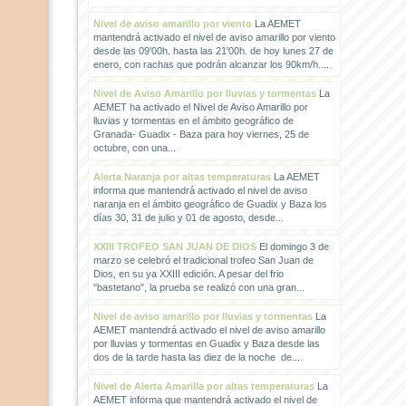
Nivel de aviso amarillo por viento
La AEMET
mantendrá activado el nivel de aviso amarillo por viento
desde las 09'00h. hasta las 21'00h. de hoy lunes 27 de
enero, con rachas que podrán alcanzar los 90km/h....
Nivel de Aviso Amarillo por lluvias y tormentas
La
AEMET ha activado el Nivel de Aviso Amarillo por
lluvias y tormentas en el ámbito geográfico de
Granada- Guadix - Baza para hoy viernes, 25 de
octubre, con una...
Alerta Naranja por altas temperaturas
La AEMET
informa que mantendrá activado el nivel de aviso
naranja en el ámbito geográfico de Guadix y Baza los
días 30, 31 de julio y 01 de agosto, desde...
XXIII TROFEO SAN JUAN DE DIOS
El domingo 3 de
marzo se celebró el tradicional trofeo San Juan de
Dios, en su ya XXIII edición. A pesar del frio
"bastetano", la prueba se realizó con una gran...
Nivel de aviso amarillo por lluvias y tormentas
La
AEMET mantendrá activado el nivel de aviso amarillo
por lluvias y tormentas en Guadix y Baza desde las
dos de la tarde hasta las diez de la noche de...
Nivel de Alerta Amarilla por altas temperaturas
La
AEMET informa que mantendrá activado el nivel de