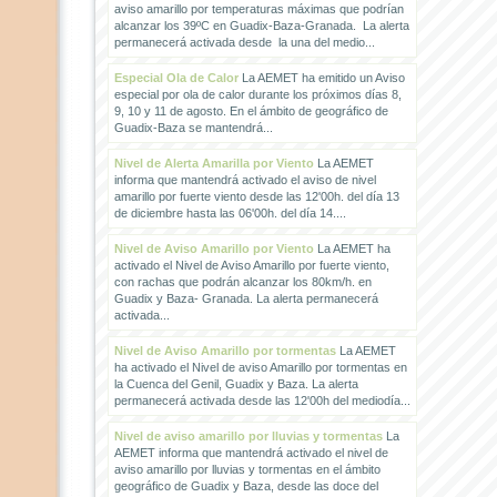
aviso amarillo por temperaturas máximas que podrían
alcanzar los 39ºC en Guadix-Baza-Granada. La alerta
permanecerá activada desde la una del medio...
Especial Ola de Calor
La AEMET ha emitido un Aviso
especial por ola de calor durante los próximos días 8,
9, 10 y 11 de agosto. En el ámbito de geográfico de
Guadix-Baza se mantendrá...
Nivel de Alerta Amarilla por Viento
La AEMET
informa que mantendrá activado el aviso de nivel
amarillo por fuerte viento desde las 12'00h. del día 13
de diciembre hasta las 06'00h. del día 14....
Nivel de Aviso Amarillo por Viento
La AEMET ha
activado el Nivel de Aviso Amarillo por fuerte viento,
con rachas que podrán alcanzar los 80km/h. en
Guadix y Baza- Granada. La alerta permanecerá
activada...
Nivel de Aviso Amarillo por tormentas
La AEMET
ha activado el Nivel de aviso Amarillo por tormentas en
la Cuenca del Genil, Guadix y Baza. La alerta
permanecerá activada desde las 12'00h del mediodía...
Nivel de aviso amarillo por lluvias y tormentas
La
AEMET informa que mantendrá activado el nivel de
aviso amarillo por lluvias y tormentas en el ámbito
geográfico de Guadix y Baza, desde las doce del