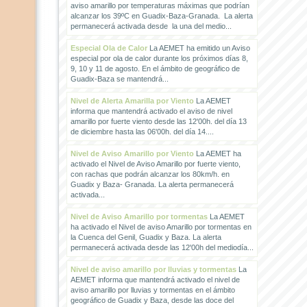
aviso amarillo por temperaturas máximas que podrían
alcanzar los 39ºC en Guadix-Baza-Granada. La alerta
permanecerá activada desde la una del medio...
Especial Ola de Calor
La AEMET ha emitido un Aviso
especial por ola de calor durante los próximos días 8,
9, 10 y 11 de agosto. En el ámbito de geográfico de
Guadix-Baza se mantendrá...
Nivel de Alerta Amarilla por Viento
La AEMET
informa que mantendrá activado el aviso de nivel
amarillo por fuerte viento desde las 12'00h. del día 13
de diciembre hasta las 06'00h. del día 14....
Nivel de Aviso Amarillo por Viento
La AEMET ha
activado el Nivel de Aviso Amarillo por fuerte viento,
con rachas que podrán alcanzar los 80km/h. en
Guadix y Baza- Granada. La alerta permanecerá
activada...
Nivel de Aviso Amarillo por tormentas
La AEMET
ha activado el Nivel de aviso Amarillo por tormentas en
la Cuenca del Genil, Guadix y Baza. La alerta
permanecerá activada desde las 12'00h del mediodía...
Nivel de aviso amarillo por lluvias y tormentas
La
AEMET informa que mantendrá activado el nivel de
aviso amarillo por lluvias y tormentas en el ámbito
geográfico de Guadix y Baza, desde las doce del