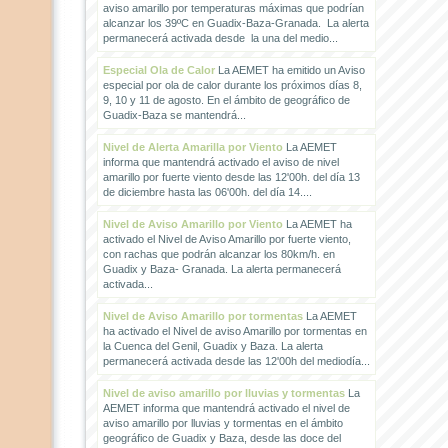
aviso amarillo por temperaturas máximas que podrían
alcanzar los 39ºC en Guadix-Baza-Granada. La alerta
permanecerá activada desde la una del medio...
Especial Ola de Calor
La AEMET ha emitido un Aviso
especial por ola de calor durante los próximos días 8,
9, 10 y 11 de agosto. En el ámbito de geográfico de
Guadix-Baza se mantendrá...
Nivel de Alerta Amarilla por Viento
La AEMET
informa que mantendrá activado el aviso de nivel
amarillo por fuerte viento desde las 12'00h. del día 13
de diciembre hasta las 06'00h. del día 14....
Nivel de Aviso Amarillo por Viento
La AEMET ha
activado el Nivel de Aviso Amarillo por fuerte viento,
con rachas que podrán alcanzar los 80km/h. en
Guadix y Baza- Granada. La alerta permanecerá
activada...
Nivel de Aviso Amarillo por tormentas
La AEMET
ha activado el Nivel de aviso Amarillo por tormentas en
la Cuenca del Genil, Guadix y Baza. La alerta
permanecerá activada desde las 12'00h del mediodía...
Nivel de aviso amarillo por lluvias y tormentas
La
AEMET informa que mantendrá activado el nivel de
aviso amarillo por lluvias y tormentas en el ámbito
geográfico de Guadix y Baza, desde las doce del