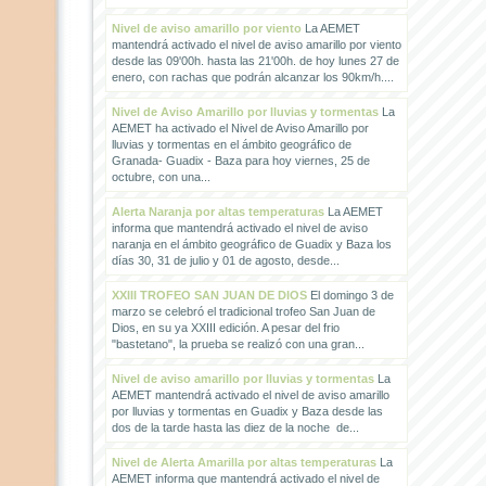
Nivel de aviso amarillo por viento
La AEMET
mantendrá activado el nivel de aviso amarillo por viento
desde las 09'00h. hasta las 21'00h. de hoy lunes 27 de
enero, con rachas que podrán alcanzar los 90km/h....
Nivel de Aviso Amarillo por lluvias y tormentas
La
AEMET ha activado el Nivel de Aviso Amarillo por
lluvias y tormentas en el ámbito geográfico de
Granada- Guadix - Baza para hoy viernes, 25 de
octubre, con una...
Alerta Naranja por altas temperaturas
La AEMET
informa que mantendrá activado el nivel de aviso
naranja en el ámbito geográfico de Guadix y Baza los
días 30, 31 de julio y 01 de agosto, desde...
XXIII TROFEO SAN JUAN DE DIOS
El domingo 3 de
marzo se celebró el tradicional trofeo San Juan de
Dios, en su ya XXIII edición. A pesar del frio
"bastetano", la prueba se realizó con una gran...
Nivel de aviso amarillo por lluvias y tormentas
La
AEMET mantendrá activado el nivel de aviso amarillo
por lluvias y tormentas en Guadix y Baza desde las
dos de la tarde hasta las diez de la noche de...
Nivel de Alerta Amarilla por altas temperaturas
La
AEMET informa que mantendrá activado el nivel de