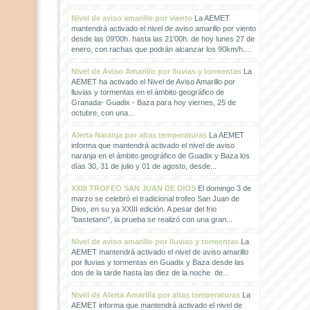
Nivel de aviso amarillo por viento
La AEMET
mantendrá activado el nivel de aviso amarillo por viento
desde las 09'00h. hasta las 21'00h. de hoy lunes 27 de
enero, con rachas que podrán alcanzar los 90km/h....
Nivel de Aviso Amarillo por lluvias y tormentas
La
AEMET ha activado el Nivel de Aviso Amarillo por
lluvias y tormentas en el ámbito geográfico de
Granada- Guadix - Baza para hoy viernes, 25 de
octubre, con una...
Alerta Naranja por altas temperaturas
La AEMET
informa que mantendrá activado el nivel de aviso
naranja en el ámbito geográfico de Guadix y Baza los
días 30, 31 de julio y 01 de agosto, desde...
XXIII TROFEO SAN JUAN DE DIOS
El domingo 3 de
marzo se celebró el tradicional trofeo San Juan de
Dios, en su ya XXIII edición. A pesar del frio
"bastetano", la prueba se realizó con una gran...
Nivel de aviso amarillo por lluvias y tormentas
La
AEMET mantendrá activado el nivel de aviso amarillo
por lluvias y tormentas en Guadix y Baza desde las
dos de la tarde hasta las diez de la noche de...
Nivel de Alerta Amarilla por altas temperaturas
La
AEMET informa que mantendrá activado el nivel de