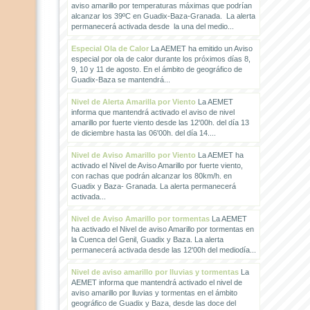
aviso amarillo por temperaturas máximas que podrían
alcanzar los 39ºC en Guadix-Baza-Granada. La alerta
permanecerá activada desde la una del medio...
Especial Ola de Calor
La AEMET ha emitido un Aviso
especial por ola de calor durante los próximos días 8,
9, 10 y 11 de agosto. En el ámbito de geográfico de
Guadix-Baza se mantendrá...
Nivel de Alerta Amarilla por Viento
La AEMET
informa que mantendrá activado el aviso de nivel
amarillo por fuerte viento desde las 12'00h. del día 13
de diciembre hasta las 06'00h. del día 14....
Nivel de Aviso Amarillo por Viento
La AEMET ha
activado el Nivel de Aviso Amarillo por fuerte viento,
con rachas que podrán alcanzar los 80km/h. en
Guadix y Baza- Granada. La alerta permanecerá
activada...
Nivel de Aviso Amarillo por tormentas
La AEMET
ha activado el Nivel de aviso Amarillo por tormentas en
la Cuenca del Genil, Guadix y Baza. La alerta
permanecerá activada desde las 12'00h del mediodía...
Nivel de aviso amarillo por lluvias y tormentas
La
AEMET informa que mantendrá activado el nivel de
aviso amarillo por lluvias y tormentas en el ámbito
geográfico de Guadix y Baza, desde las doce del