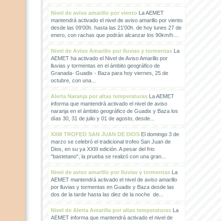
Nivel de aviso amarillo por viento
La AEMET
mantendrá activado el nivel de aviso amarillo por viento
desde las 09'00h. hasta las 21'00h. de hoy lunes 27 de
enero, con rachas que podrán alcanzar los 90km/h....
Nivel de Aviso Amarillo por lluvias y tormentas
La
AEMET ha activado el Nivel de Aviso Amarillo por
lluvias y tormentas en el ámbito geográfico de
Granada- Guadix - Baza para hoy viernes, 25 de
octubre, con una...
Alerta Naranja por altas temperaturas
La AEMET
informa que mantendrá activado el nivel de aviso
naranja en el ámbito geográfico de Guadix y Baza los
días 30, 31 de julio y 01 de agosto, desde...
XXIII TROFEO SAN JUAN DE DIOS
El domingo 3 de
marzo se celebró el tradicional trofeo San Juan de
Dios, en su ya XXIII edición. A pesar del frio
"bastetano", la prueba se realizó con una gran...
Nivel de aviso amarillo por lluvias y tormentas
La
AEMET mantendrá activado el nivel de aviso amarillo
por lluvias y tormentas en Guadix y Baza desde las
dos de la tarde hasta las diez de la noche de...
Nivel de Alerta Amarilla por altas temperaturas
La
AEMET informa que mantendrá activado el nivel de