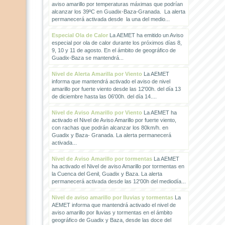
aviso amarillo por temperaturas máximas que podrían
alcanzar los 39ºC en Guadix-Baza-Granada. La alerta
permanecerá activada desde la una del medio...
Especial Ola de Calor
La AEMET ha emitido un Aviso
especial por ola de calor durante los próximos días 8,
9, 10 y 11 de agosto. En el ámbito de geográfico de
Guadix-Baza se mantendrá...
Nivel de Alerta Amarilla por Viento
La AEMET
informa que mantendrá activado el aviso de nivel
amarillo por fuerte viento desde las 12'00h. del día 13
de diciembre hasta las 06'00h. del día 14....
Nivel de Aviso Amarillo por Viento
La AEMET ha
activado el Nivel de Aviso Amarillo por fuerte viento,
con rachas que podrán alcanzar los 80km/h. en
Guadix y Baza- Granada. La alerta permanecerá
activada...
Nivel de Aviso Amarillo por tormentas
La AEMET
ha activado el Nivel de aviso Amarillo por tormentas en
la Cuenca del Genil, Guadix y Baza. La alerta
permanecerá activada desde las 12'00h del mediodía...
Nivel de aviso amarillo por lluvias y tormentas
La
AEMET informa que mantendrá activado el nivel de
aviso amarillo por lluvias y tormentas en el ámbito
geográfico de Guadix y Baza, desde las doce del