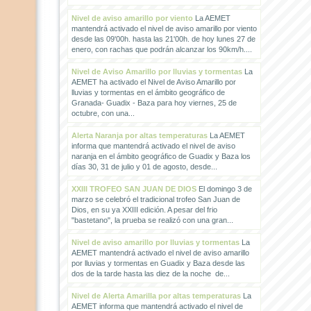
Nivel de aviso amarillo por viento
La AEMET
mantendrá activado el nivel de aviso amarillo por viento
desde las 09'00h. hasta las 21'00h. de hoy lunes 27 de
enero, con rachas que podrán alcanzar los 90km/h....
Nivel de Aviso Amarillo por lluvias y tormentas
La
AEMET ha activado el Nivel de Aviso Amarillo por
lluvias y tormentas en el ámbito geográfico de
Granada- Guadix - Baza para hoy viernes, 25 de
octubre, con una...
Alerta Naranja por altas temperaturas
La AEMET
informa que mantendrá activado el nivel de aviso
naranja en el ámbito geográfico de Guadix y Baza los
días 30, 31 de julio y 01 de agosto, desde...
XXIII TROFEO SAN JUAN DE DIOS
El domingo 3 de
marzo se celebró el tradicional trofeo San Juan de
Dios, en su ya XXIII edición. A pesar del frio
"bastetano", la prueba se realizó con una gran...
Nivel de aviso amarillo por lluvias y tormentas
La
AEMET mantendrá activado el nivel de aviso amarillo
por lluvias y tormentas en Guadix y Baza desde las
dos de la tarde hasta las diez de la noche de...
Nivel de Alerta Amarilla por altas temperaturas
La
AEMET informa que mantendrá activado el nivel de