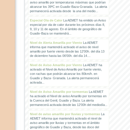
aviso amarillo por temperaturas máximas que podrían
alcanzar los 39ºC en Guadix-Baza-Granada. La alerta
permanecerá activada desde la una del medio...
Especial Ola de Calor
La AEMET ha emitido un Aviso
especial por ola de calor durante los próximos días 8,
9, 10 y 11 de agosto. En el ámbito de geográfico de
Guadix-Baza se mantendrá...
Nivel de Alerta Amarilla por Viento
La AEMET
informa que mantendrá activado el aviso de nivel
amarillo por fuerte viento desde las 12'00h. del día 13
de diciembre hasta las 06'00h. del día 14....
Nivel de Aviso Amarillo por Viento
La AEMET ha
activado el Nivel de Aviso Amarillo por fuerte viento,
con rachas que podrán alcanzar los 80km/h. en
Guadix y Baza- Granada. La alerta permanecerá
activada...
Nivel de Aviso Amarillo por tormentas
La AEMET
ha activado el Nivel de aviso Amarillo por tormentas en
la Cuenca del Genil, Guadix y Baza. La alerta
permanecerá activada desde las 12'00h del mediodía...
Nivel de aviso amarillo por lluvias y tormentas
La
AEMET informa que mantendrá activado el nivel de
aviso amarillo por lluvias y tormentas en el ámbito
geográfico de Guadix y Baza, desde las doce del