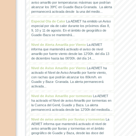
aviso amarillo por temperaturas máximas que podrían
alcanzar los 39ºC en Guadix-Baza-Granada. La alerta
permanecerá activada desde la una del medio...
Especial Ola de Calor
La AEMET ha emitido un Aviso
especial por ola de calor durante los próximos días 8,
9, 10 y 11 de agosto. En el ámbito de geográfico de
Guadix-Baza se mantendrá...
Nivel de Alerta Amarilla por Viento
La AEMET
informa que mantendrá activado el aviso de nivel
amarillo por fuerte viento desde las 12'00h. del día 13
de diciembre hasta las 06'00h. del día 14....
Nivel de Aviso Amarillo por Viento
La AEMET ha
activado el Nivel de Aviso Amarillo por fuerte viento,
con rachas que podrán alcanzar los 80km/h. en
Guadix y Baza- Granada. La alerta permanecerá
activada...
Nivel de Aviso Amarillo por tormentas
La AEMET
ha activado el Nivel de aviso Amarillo por tormentas en
la Cuenca del Genil, Guadix y Baza. La alerta
permanecerá activada desde las 12'00h del mediodía...
Nivel de aviso amarillo por lluvias y tormentas
La
AEMET informa que mantendrá activado el nivel de
aviso amarillo por lluvias y tormentas en el ámbito
geográfico de Guadix y Baza, desde las doce del