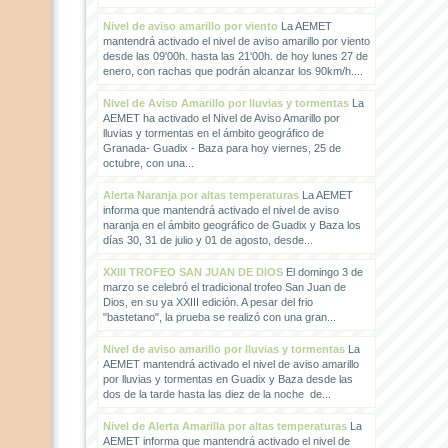
Nivel de aviso amarillo por viento
La AEMET
mantendrá activado el nivel de aviso amarillo por viento
desde las 09'00h. hasta las 21'00h. de hoy lunes 27 de
enero, con rachas que podrán alcanzar los 90km/h....
Nivel de Aviso Amarillo por lluvias y tormentas
La
AEMET ha activado el Nivel de Aviso Amarillo por
lluvias y tormentas en el ámbito geográfico de
Granada- Guadix - Baza para hoy viernes, 25 de
octubre, con una...
Alerta Naranja por altas temperaturas
La AEMET
informa que mantendrá activado el nivel de aviso
naranja en el ámbito geográfico de Guadix y Baza los
días 30, 31 de julio y 01 de agosto, desde...
XXIII TROFEO SAN JUAN DE DIOS
El domingo 3 de
marzo se celebró el tradicional trofeo San Juan de
Dios, en su ya XXIII edición. A pesar del frio
"bastetano", la prueba se realizó con una gran...
Nivel de aviso amarillo por lluvias y tormentas
La
AEMET mantendrá activado el nivel de aviso amarillo
por lluvias y tormentas en Guadix y Baza desde las
dos de la tarde hasta las diez de la noche de...
Nivel de Alerta Amarilla por altas temperaturas
La
AEMET informa que mantendrá activado el nivel de