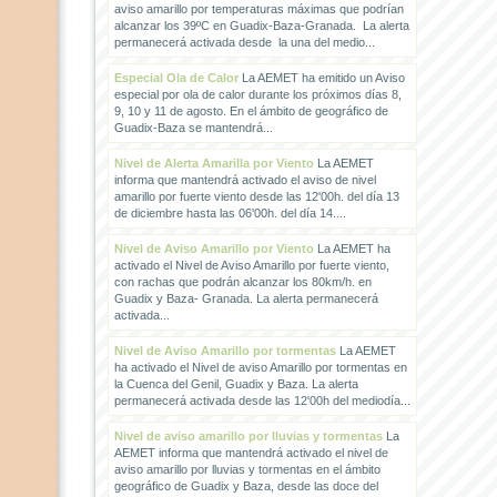
aviso amarillo por temperaturas máximas que podrían
alcanzar los 39ºC en Guadix-Baza-Granada. La alerta
permanecerá activada desde la una del medio...
Especial Ola de Calor
La AEMET ha emitido un Aviso
especial por ola de calor durante los próximos días 8,
9, 10 y 11 de agosto. En el ámbito de geográfico de
Guadix-Baza se mantendrá...
Nivel de Alerta Amarilla por Viento
La AEMET
informa que mantendrá activado el aviso de nivel
amarillo por fuerte viento desde las 12'00h. del día 13
de diciembre hasta las 06'00h. del día 14....
Nivel de Aviso Amarillo por Viento
La AEMET ha
activado el Nivel de Aviso Amarillo por fuerte viento,
con rachas que podrán alcanzar los 80km/h. en
Guadix y Baza- Granada. La alerta permanecerá
activada...
Nivel de Aviso Amarillo por tormentas
La AEMET
ha activado el Nivel de aviso Amarillo por tormentas en
la Cuenca del Genil, Guadix y Baza. La alerta
permanecerá activada desde las 12'00h del mediodía...
Nivel de aviso amarillo por lluvias y tormentas
La
AEMET informa que mantendrá activado el nivel de
aviso amarillo por lluvias y tormentas en el ámbito
geográfico de Guadix y Baza, desde las doce del