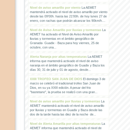
Nivel de aviso amarillo por viento
La AEMET
mantendrá activado el nivel de aviso amarillo por viento
desde las 09'00h. hasta las 21'00h. de hoy lunes 27 de
enero, con rachas que podrán alcanzar los 90km/h....
Nivel de Aviso Amarillo por lluvias y tormentas
La
AEMET ha activado el Nivel de Aviso Amarillo por
lluvias y tormentas en el ámbito geográfico de
Granada- Guadix - Baza para hoy viernes, 25 de
octubre, con una...
Alerta Naranja por altas temperaturas
La AEMET
informa que mantendrá activado el nivel de aviso
naranja en el ámbito geográfico de Guadix y Baza los
días 30, 31 de julio y 01 de agosto, desde...
XXIII TROFEO SAN JUAN DE DIOS
El domingo 3 de
marzo se celebró el tradicional trofeo San Juan de
Dios, en su ya XXIII edición. A pesar del frio
"bastetano", la prueba se realizó con una gran...
Nivel de aviso amarillo por lluvias y tormentas
La
AEMET mantendrá activado el nivel de aviso amarillo
por lluvias y tormentas en Guadix y Baza desde las
dos de la tarde hasta las diez de la noche de...
Nivel de Alerta Amarilla por altas temperaturas
La
AEMET informa que mantendrá activado el nivel de