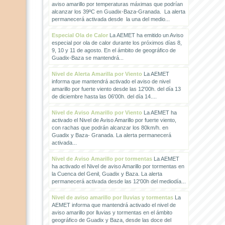
aviso amarillo por temperaturas máximas que podrían
alcanzar los 39ºC en Guadix-Baza-Granada. La alerta
permanecerá activada desde la una del medio...
Especial Ola de Calor
La AEMET ha emitido un Aviso
especial por ola de calor durante los próximos días 8,
9, 10 y 11 de agosto. En el ámbito de geográfico de
Guadix-Baza se mantendrá...
Nivel de Alerta Amarilla por Viento
La AEMET
informa que mantendrá activado el aviso de nivel
amarillo por fuerte viento desde las 12'00h. del día 13
de diciembre hasta las 06'00h. del día 14....
Nivel de Aviso Amarillo por Viento
La AEMET ha
activado el Nivel de Aviso Amarillo por fuerte viento,
con rachas que podrán alcanzar los 80km/h. en
Guadix y Baza- Granada. La alerta permanecerá
activada...
Nivel de Aviso Amarillo por tormentas
La AEMET
ha activado el Nivel de aviso Amarillo por tormentas en
la Cuenca del Genil, Guadix y Baza. La alerta
permanecerá activada desde las 12'00h del mediodía...
Nivel de aviso amarillo por lluvias y tormentas
La
AEMET informa que mantendrá activado el nivel de
aviso amarillo por lluvias y tormentas en el ámbito
geográfico de Guadix y Baza, desde las doce del