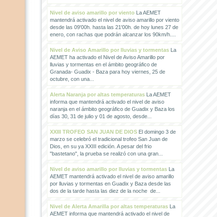
Nivel de aviso amarillo por viento
La AEMET
mantendrá activado el nivel de aviso amarillo por viento
desde las 09'00h. hasta las 21'00h. de hoy lunes 27 de
enero, con rachas que podrán alcanzar los 90km/h....
Nivel de Aviso Amarillo por lluvias y tormentas
La
AEMET ha activado el Nivel de Aviso Amarillo por
lluvias y tormentas en el ámbito geográfico de
Granada- Guadix - Baza para hoy viernes, 25 de
octubre, con una...
Alerta Naranja por altas temperaturas
La AEMET
informa que mantendrá activado el nivel de aviso
naranja en el ámbito geográfico de Guadix y Baza los
días 30, 31 de julio y 01 de agosto, desde...
XXIII TROFEO SAN JUAN DE DIOS
El domingo 3 de
marzo se celebró el tradicional trofeo San Juan de
Dios, en su ya XXIII edición. A pesar del frio
"bastetano", la prueba se realizó con una gran...
Nivel de aviso amarillo por lluvias y tormentas
La
AEMET mantendrá activado el nivel de aviso amarillo
por lluvias y tormentas en Guadix y Baza desde las
dos de la tarde hasta las diez de la noche de...
Nivel de Alerta Amarilla por altas temperaturas
La
AEMET informa que mantendrá activado el nivel de