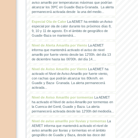
aviso amarillo por temperaturas máximas que podrían
alcanzar los 39ºC en Guadix-Baza-Granada. La alerta
permanecerá activada desde la una del medio...
Especial Ola de Calor
La AEMET ha emitido un Aviso
especial por ola de calor durante los próximos días 8,
9, 10 y 11 de agosto. En el ámbito de geográfico de
Guadix-Baza se mantendrá...
Nivel de Alerta Amarilla por Viento
La AEMET
informa que mantendrá activado el aviso de nivel
amarillo por fuerte viento desde las 12'00h. del día 13
de diciembre hasta las 06'00h. del día 14....
Nivel de Aviso Amarillo por Viento
La AEMET ha
activado el Nivel de Aviso Amarillo por fuerte viento,
con rachas que podrán alcanzar los 80km/h. en
Guadix y Baza- Granada. La alerta permanecerá
activada...
Nivel de Aviso Amarillo por tormentas
La AEMET
ha activado el Nivel de aviso Amarillo por tormentas en
la Cuenca del Genil, Guadix y Baza. La alerta
permanecerá activada desde las 12'00h del mediodía...
Nivel de aviso amarillo por lluvias y tormentas
La
AEMET informa que mantendrá activado el nivel de
aviso amarillo por lluvias y tormentas en el ámbito
geográfico de Guadix y Baza, desde las doce del