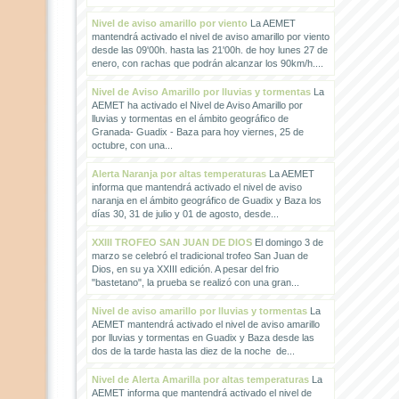
Nivel de aviso amarillo por viento
La AEMET
mantendrá activado el nivel de aviso amarillo por viento
desde las 09'00h. hasta las 21'00h. de hoy lunes 27 de
enero, con rachas que podrán alcanzar los 90km/h....
Nivel de Aviso Amarillo por lluvias y tormentas
La
AEMET ha activado el Nivel de Aviso Amarillo por
lluvias y tormentas en el ámbito geográfico de
Granada- Guadix - Baza para hoy viernes, 25 de
octubre, con una...
Alerta Naranja por altas temperaturas
La AEMET
informa que mantendrá activado el nivel de aviso
naranja en el ámbito geográfico de Guadix y Baza los
días 30, 31 de julio y 01 de agosto, desde...
XXIII TROFEO SAN JUAN DE DIOS
El domingo 3 de
marzo se celebró el tradicional trofeo San Juan de
Dios, en su ya XXIII edición. A pesar del frio
"bastetano", la prueba se realizó con una gran...
Nivel de aviso amarillo por lluvias y tormentas
La
AEMET mantendrá activado el nivel de aviso amarillo
por lluvias y tormentas en Guadix y Baza desde las
dos de la tarde hasta las diez de la noche de...
Nivel de Alerta Amarilla por altas temperaturas
La
AEMET informa que mantendrá activado el nivel de