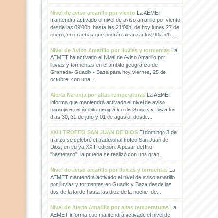
Nivel de aviso amarillo por viento
La AEMET
mantendrá activado el nivel de aviso amarillo por viento
desde las 09'00h. hasta las 21'00h. de hoy lunes 27 de
enero, con rachas que podrán alcanzar los 90km/h....
Nivel de Aviso Amarillo por lluvias y tormentas
La
AEMET ha activado el Nivel de Aviso Amarillo por
lluvias y tormentas en el ámbito geográfico de
Granada- Guadix - Baza para hoy viernes, 25 de
octubre, con una...
Alerta Naranja por altas temperaturas
La AEMET
informa que mantendrá activado el nivel de aviso
naranja en el ámbito geográfico de Guadix y Baza los
días 30, 31 de julio y 01 de agosto, desde...
XXIII TROFEO SAN JUAN DE DIOS
El domingo 3 de
marzo se celebró el tradicional trofeo San Juan de
Dios, en su ya XXIII edición. A pesar del frio
"bastetano", la prueba se realizó con una gran...
Nivel de aviso amarillo por lluvias y tormentas
La
AEMET mantendrá activado el nivel de aviso amarillo
por lluvias y tormentas en Guadix y Baza desde las
dos de la tarde hasta las diez de la noche de...
Nivel de Alerta Amarilla por altas temperaturas
La
AEMET informa que mantendrá activado el nivel de