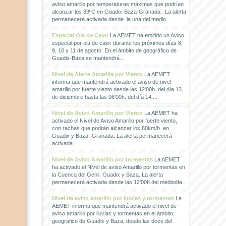
aviso amarillo por temperaturas máximas que podrían
alcanzar los 39ºC en Guadix-Baza-Granada. La alerta
permanecerá activada desde la una del medio...
Especial Ola de Calor
La AEMET ha emitido un Aviso
especial por ola de calor durante los próximos días 8,
9, 10 y 11 de agosto. En el ámbito de geográfico de
Guadix-Baza se mantendrá...
Nivel de Alerta Amarilla por Viento
La AEMET
informa que mantendrá activado el aviso de nivel
amarillo por fuerte viento desde las 12'00h. del día 13
de diciembre hasta las 06'00h. del día 14....
Nivel de Aviso Amarillo por Viento
La AEMET ha
activado el Nivel de Aviso Amarillo por fuerte viento,
con rachas que podrán alcanzar los 80km/h. en
Guadix y Baza- Granada. La alerta permanecerá
activada...
Nivel de Aviso Amarillo por tormentas
La AEMET
ha activado el Nivel de aviso Amarillo por tormentas en
la Cuenca del Genil, Guadix y Baza. La alerta
permanecerá activada desde las 12'00h del mediodía...
Nivel de aviso amarillo por lluvias y tormentas
La
AEMET informa que mantendrá activado el nivel de
aviso amarillo por lluvias y tormentas en el ámbito
geográfico de Guadix y Baza, desde las doce del