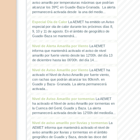
aviso amarillo por temperaturas máximas que podrían
alcanzar los 39ºC en Guadix-Baza-Granada. La alerta
permanecerá activada desde la una del medio...
Especial Ola de Calor
La AEMET ha emitido un Aviso
especial por ola de calor durante los próximos días 8,
9, 10 y 11 de agosto. En el ámbito de geográfico de
Guadix-Baza se mantendrá...
Nivel de Alerta Amarilla por Viento
La AEMET
informa que mantendrá activado el aviso de nivel
amarillo por fuerte viento desde las 12'00h. del día 13
de diciembre hasta las 06'00h. del día 14....
Nivel de Aviso Amarillo por Viento
La AEMET ha
activado el Nivel de Aviso Amarillo por fuerte viento,
con rachas que podrán alcanzar los 80km/h. en
Guadix y Baza- Granada. La alerta permanecerá
activada...
Nivel de Aviso Amarillo por tormentas
La AEMET
ha activado el Nivel de aviso Amarillo por tormentas en
la Cuenca del Genil, Guadix y Baza. La alerta
permanecerá activada desde las 12'00h del mediodía...
Nivel de aviso amarillo por lluvias y tormentas
La
AEMET informa que mantendrá activado el nivel de
aviso amarillo por lluvias y tormentas en el ámbito
geográfico de Guadix y Baza, desde las doce del