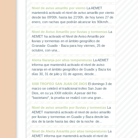
Nivel de aviso amarillo por viento
La AEMET
mantendrá activado el nivel de aviso amarillo por viento
desde las 09'00h. hasta las 21'00h. de hoy lunes 27 de
enero, con rachas que podrán alcanzar los 90km/h....
Nivel de Aviso Amarillo por lluvias y tormentas
La
AEMET ha activado el Nivel de Aviso Amarillo por
lluvias y tormentas en el ámbito geográfico de
Granada- Guadix - Baza para hoy viernes, 25 de
octubre, con una...
Alerta Naranja por altas temperaturas
La AEMET
informa que mantendrá activado el nivel de aviso
naranja en el ámbito geográfico de Guadix y Baza los
días 30, 31 de julio y 01 de agosto, desde...
XXIII TROFEO SAN JUAN DE DIOS
El domingo 3 de
marzo se celebró el tradicional trofeo San Juan de
Dios, en su ya XXIII edición. A pesar del frio
"bastetano", la prueba se realizó con una gran...
Nivel de aviso amarillo por lluvias y tormentas
La
AEMET mantendrá activado el nivel de aviso amarillo
por lluvias y tormentas en Guadix y Baza desde las
dos de la tarde hasta las diez de la noche de...
Nivel de Alerta Amarilla por altas temperaturas
La
AEMET informa que mantendrá activado el nivel de