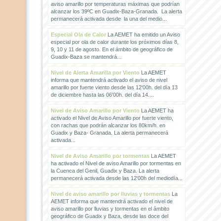
aviso amarillo por temperaturas máximas que podrían
alcanzar los 39ºC en Guadix-Baza-Granada. La alerta
permanecerá activada desde la una del medio...
Especial Ola de Calor
La AEMET ha emitido un Aviso
especial por ola de calor durante los próximos días 8,
9, 10 y 11 de agosto. En el ámbito de geográfico de
Guadix-Baza se mantendrá...
Nivel de Alerta Amarilla por Viento
La AEMET
informa que mantendrá activado el aviso de nivel
amarillo por fuerte viento desde las 12'00h. del día 13
de diciembre hasta las 06'00h. del día 14....
Nivel de Aviso Amarillo por Viento
La AEMET ha
activado el Nivel de Aviso Amarillo por fuerte viento,
con rachas que podrán alcanzar los 80km/h. en
Guadix y Baza- Granada. La alerta permanecerá
activada...
Nivel de Aviso Amarillo por tormentas
La AEMET
ha activado el Nivel de aviso Amarillo por tormentas en
la Cuenca del Genil, Guadix y Baza. La alerta
permanecerá activada desde las 12'00h del mediodía...
Nivel de aviso amarillo por lluvias y tormentas
La
AEMET informa que mantendrá activado el nivel de
aviso amarillo por lluvias y tormentas en el ámbito
geográfico de Guadix y Baza, desde las doce del