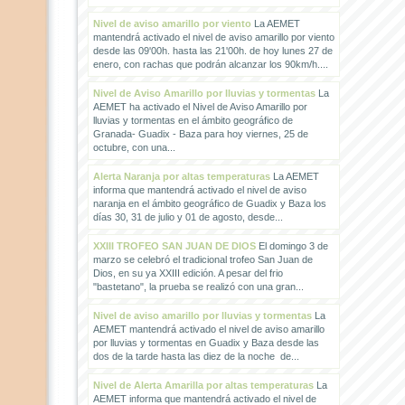
Nivel de aviso amarillo por viento
La AEMET
mantendrá activado el nivel de aviso amarillo por viento
desde las 09'00h. hasta las 21'00h. de hoy lunes 27 de
enero, con rachas que podrán alcanzar los 90km/h....
Nivel de Aviso Amarillo por lluvias y tormentas
La
AEMET ha activado el Nivel de Aviso Amarillo por
lluvias y tormentas en el ámbito geográfico de
Granada- Guadix - Baza para hoy viernes, 25 de
octubre, con una...
Alerta Naranja por altas temperaturas
La AEMET
informa que mantendrá activado el nivel de aviso
naranja en el ámbito geográfico de Guadix y Baza los
días 30, 31 de julio y 01 de agosto, desde...
XXIII TROFEO SAN JUAN DE DIOS
El domingo 3 de
marzo se celebró el tradicional trofeo San Juan de
Dios, en su ya XXIII edición. A pesar del frio
"bastetano", la prueba se realizó con una gran...
Nivel de aviso amarillo por lluvias y tormentas
La
AEMET mantendrá activado el nivel de aviso amarillo
por lluvias y tormentas en Guadix y Baza desde las
dos de la tarde hasta las diez de la noche de...
Nivel de Alerta Amarilla por altas temperaturas
La
AEMET informa que mantendrá activado el nivel de