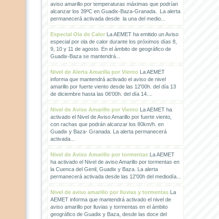
aviso amarillo por temperaturas máximas que podrían
alcanzar los 39ºC en Guadix-Baza-Granada. La alerta
permanecerá activada desde la una del medio...
Especial Ola de Calor
La AEMET ha emitido un Aviso
especial por ola de calor durante los próximos días 8,
9, 10 y 11 de agosto. En el ámbito de geográfico de
Guadix-Baza se mantendrá...
Nivel de Alerta Amarilla por Viento
La AEMET
informa que mantendrá activado el aviso de nivel
amarillo por fuerte viento desde las 12'00h. del día 13
de diciembre hasta las 06'00h. del día 14....
Nivel de Aviso Amarillo por Viento
La AEMET ha
activado el Nivel de Aviso Amarillo por fuerte viento,
con rachas que podrán alcanzar los 80km/h. en
Guadix y Baza- Granada. La alerta permanecerá
activada...
Nivel de Aviso Amarillo por tormentas
La AEMET
ha activado el Nivel de aviso Amarillo por tormentas en
la Cuenca del Genil, Guadix y Baza. La alerta
permanecerá activada desde las 12'00h del mediodía...
Nivel de aviso amarillo por lluvias y tormentas
La
AEMET informa que mantendrá activado el nivel de
aviso amarillo por lluvias y tormentas en el ámbito
geográfico de Guadix y Baza, desde las doce del