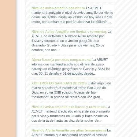
Nivel de aviso amarillo por viento
La AEMET
mantendrá activado el nivel de aviso amarillo por viento
desde las 09'00h. hasta las 21'00h. de hoy lunes 27 de
enero, con rachas que podrán alcanzar los 90km/h....
Nivel de Aviso Amarillo por lluvias y tormentas
La
AEMET ha activado el Nivel de Aviso Amarillo por
lluvias y tormentas en el ámbito geográfico de
Granada- Guadix - Baza para hoy viernes, 25 de
octubre, con una...
Alerta Naranja por altas temperaturas
La AEMET
informa que mantendrá activado el nivel de aviso
naranja en el ámbito geográfico de Guadix y Baza los
días 30, 31 de julio y 01 de agosto, desde...
XXIII TROFEO SAN JUAN DE DIOS
El domingo 3 de
marzo se celebró el tradicional trofeo San Juan de
Dios, en su ya XXIII edición. A pesar del frio
"bastetano", la prueba se realizó con una gran...
Nivel de aviso amarillo por lluvias y tormentas
La
AEMET mantendrá activado el nivel de aviso amarillo
por lluvias y tormentas en Guadix y Baza desde las
dos de la tarde hasta las diez de la noche de...
Nivel de Alerta Amarilla por altas temperaturas
La
AEMET informa que mantendrá activado el nivel de