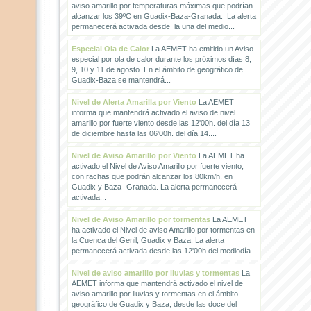
aviso amarillo por temperaturas máximas que podrían
alcanzar los 39ºC en Guadix-Baza-Granada. La alerta
permanecerá activada desde la una del medio...
Especial Ola de Calor
La AEMET ha emitido un Aviso
especial por ola de calor durante los próximos días 8,
9, 10 y 11 de agosto. En el ámbito de geográfico de
Guadix-Baza se mantendrá...
Nivel de Alerta Amarilla por Viento
La AEMET
informa que mantendrá activado el aviso de nivel
amarillo por fuerte viento desde las 12'00h. del día 13
de diciembre hasta las 06'00h. del día 14....
Nivel de Aviso Amarillo por Viento
La AEMET ha
activado el Nivel de Aviso Amarillo por fuerte viento,
con rachas que podrán alcanzar los 80km/h. en
Guadix y Baza- Granada. La alerta permanecerá
activada...
Nivel de Aviso Amarillo por tormentas
La AEMET
ha activado el Nivel de aviso Amarillo por tormentas en
la Cuenca del Genil, Guadix y Baza. La alerta
permanecerá activada desde las 12'00h del mediodía...
Nivel de aviso amarillo por lluvias y tormentas
La
AEMET informa que mantendrá activado el nivel de
aviso amarillo por lluvias y tormentas en el ámbito
geográfico de Guadix y Baza, desde las doce del