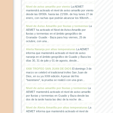
Nivel de aviso amarillo por viento
La AEMET
mantendrá activado el nivel de aviso amarillo por viento
desde las 09'00h. hasta las 21'00h. de hoy lunes 27 de
enero, con rachas que podrán alcanzar los 90km/h....
Nivel de Aviso Amarillo por lluvias y tormentas
La
AEMET ha activado el Nivel de Aviso Amarillo por
lluvias y tormentas en el ámbito geográfico de
Granada- Guadix - Baza para hoy viernes, 25 de
octubre, con una...
Alerta Naranja por altas temperaturas
La AEMET
informa que mantendrá activado el nivel de aviso
naranja en el ámbito geográfico de Guadix y Baza los
días 30, 31 de julio y 01 de agosto, desde...
XXIII TROFEO SAN JUAN DE DIOS
El domingo 3 de
marzo se celebró el tradicional trofeo San Juan de
Dios, en su ya XXIII edición. A pesar del frio
"bastetano", la prueba se realizó con una gran...
Nivel de aviso amarillo por lluvias y tormentas
La
AEMET mantendrá activado el nivel de aviso amarillo
por lluvias y tormentas en Guadix y Baza desde las
dos de la tarde hasta las diez de la noche de...
Nivel de Alerta Amarilla por altas temperaturas
La
AEMET informa que mantendrá activado el nivel de